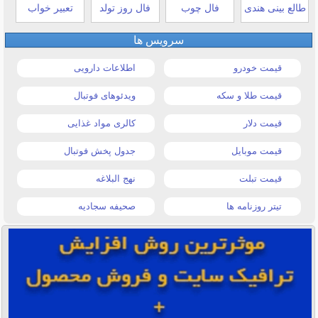
طالع بینی هندی
فال چوب
فال روز تولد
تعبیر خواب
سرویس ها
قیمت خودرو
اطلاعات دارویی
قیمت طلا و سکه
ویدئوهای فوتبال
قیمت دلار
کالری مواد غذایی
قیمت موبایل
جدول پخش فوتبال
قیمت تبلت
نهج البلاغه
تیتر روزنامه ها
صحیفه سجادیه