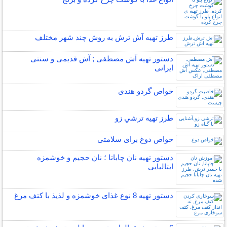
طرز تهیه آش ترش به روش چند شهر مختلف
دستور تهیه آش مصطفی ; آش قدیمی و سنتی
ایرانی
خواص گردو هندی
طرز تهیه ترشي زو
خواص دوغ برای سلامتی
دستور تهیه نان چاباتا ؛ نان حجیم و خوشمزه
ایتالیایی
دستور تهیه 8 نوع غذای خوشمزه و لذیذ با کتف مرغ