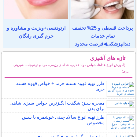
پرداخت قسطی و 25% تخفیف
ارتودنسی+ویزیت و مشاوره و
تمام خدمات
جرم گیری رایگان
دندانپزشکی◀فرصت محدود
تازه های آشپزی
(آموزش انواع غذاها، خواص مواد غذایی، غذاهای رژیمی، مربا و ترشیجات، شیرینی
پزی)
سایر مطالب آشپزی
طرز تهیه قهوه هسته خرما + خواص قهوه هسته
خرما
معجزه سبز: شگفت انگیزترین خواص سبزی شاهی
برای بدن
طرز تهیه انواع سالاد چینی خوشمزه با سس
مخصوص
انواع غذا با گوشت چرخ کرده و برنج