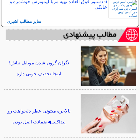
6 دستور فوق العاده تهیه مربا لیموترش خوشمزه و
خانگی
سایر مطالب آشپزی
نگران گرون شدن موبایل نباش!
اینجا تخفیف خوبی داره
بالاخره میتونی عطر دلخواهت رو
پیداکنی◀ضمانت اصل بودن