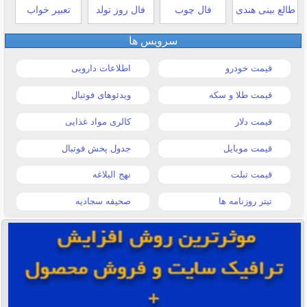
طالع بینی هندی
فال چوب
فال روز تولد
تعبیر خواب
سرویس ها
قیمت خودرو
اطلاعات دارویی
قیمت طلا و سکه
ویدئوهای فوتبال
قیمت دلار
کالری مواد غذایی
قیمت موبایل
جدول پخش فوتبال
قیمت تبلت
نهج البلاغه
تیتر روزنامه ها
صحیفه سجادیه