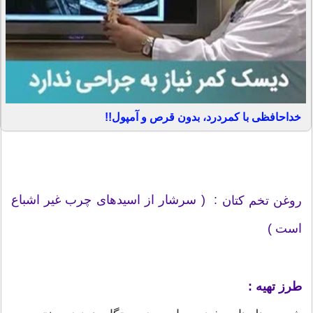
خداحافظی با کمردرد، بدون قرص و آمپول!!
: ( سرشار از اسیدهای چرب غیر اشباع
روغن تخم کتان
است )
طرز تهیه :