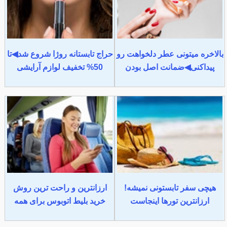
بالاخره میتونی عطر دلخواهت رو
حراج تابستانه روژا شروع شد◀تا
پیداکنی◀ضمانت اصل بودن
50% تخفیف لوازم آرایشی
هیچی سفر تابستونی نمیشه!
ارزانترین و راحت ترین روش
ارزانترین تورها اینجاست
خرید بلیط اتوبوس برای همه