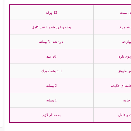
ن تست
12 ورقه
نه مرغ
پخته و خرد شده 1 عدد كامل
پیازچه
خرد شده 3 پیمانه
وی تازه
20 عدد
مایونز
1 شیشه كوچك
مه ای چكیده
2 پیمانه
خامه
1 پیمانه
 و فلفل
به مقدار لازم