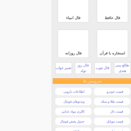
فال حافظ
فال انبیاء
استخاره با قرآن
فال روزانه
طالع بینی
فال روز
فال چوب
تعبیر خواب
هندی
تولد
سرویس ها
قیمت خودرو
اطلاعات دارویی
قیمت طلا و سکه
ویدئوهای فوتبال
قیمت دلار
کالری مواد غذایی
قیمت موبایل
جدول پخش فوتبال