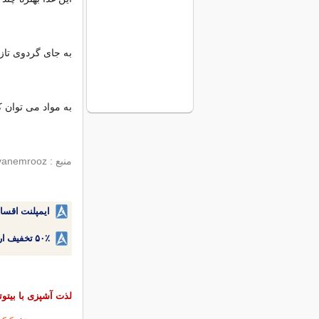
به جای گردوی تازه می توان از 
به مواد می توان 
منبع : javanemrooz
ایمپلنت اقسا
۵۰٪ تخفیف ارتودنسی دندان اقساطی بدون نیاز به چک یا سفته!
لذت آشپزی با بیتوت