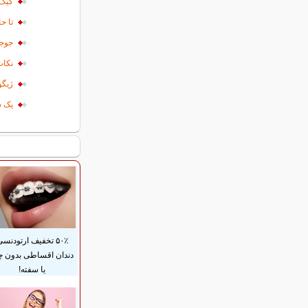
کیک 
تا ح
جوجه
نکات
ژیگو
یک س
۵۰٪ تخفیف ارتودنس
دندان اقساطی بدون 
یا سفته!