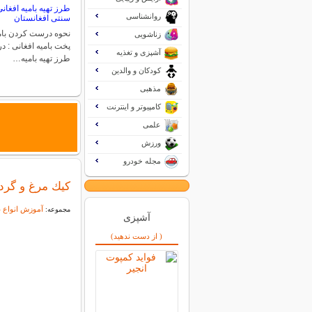
طرز تهیه بامیه افغان
روانشناسی
سنتی افغانستان
نحوه درست کردن بام
زناشویی
پخت بامیه افغانی : در 
آشپزی و تغذیه
طرز تهیه بامیه…
کودکان و والدین
مذهبی
کامپیوتر و اینترنت
علمی
ورزش
مجله خودرو
كيك مرغ و گرد
آموزش انواع غ
مجموعه:
آشپزی
( از دست ندهید)