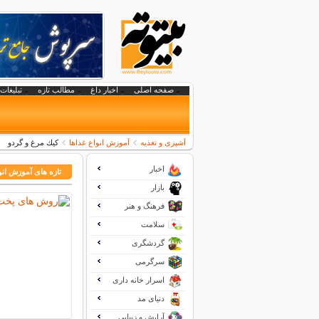
صفحه اصلی
اخبار داغ
مطالب تازه
تبلیغات 
آشپزی و تغذیه
آموزش انواع غذاها
كيك مرغ و گردو
اخبار
تازه های آموزش انو
بازار
فرهنگ و هنر
سلامت
گردشگری
سرگرمی
اسرار خانه داری
دنیای مد
آرایش و زیبایی