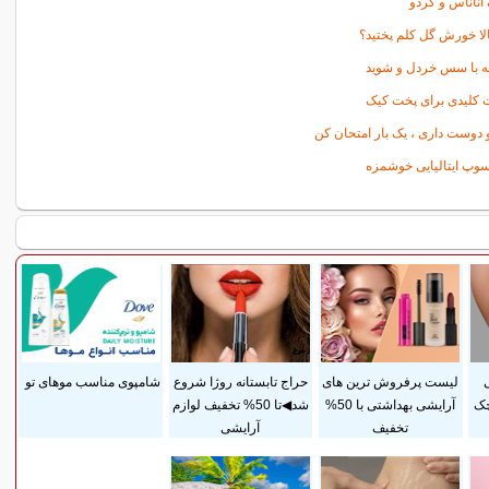
آناناس و گردو
الا خورش گل کلم پختید؟
 با سس خردل و شوید
 کلیدی برای پخت کیک
 دوست داری ، یک بار امتحان کن
وپ ایتالیایی خوشمزه
ی
لیست پرفروش ترین های
حراج تابستانه روژا شروع
شامپوی مناسب موهای تو
چک
آرایشی بهداشتی با 50%
شد◀تا 50% تخفیف لوازم
تخفیف
آرایشی