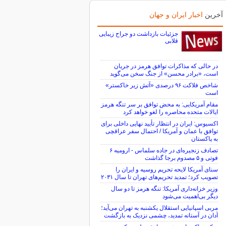
آخرین
اخبار ایران و جهان
جزئیات بازداشت دو جراح زیبایی
قلابی
در حالی که مذاکرات توافق هرمز در جریان
است، «برادر محسن» از جنگ سخن می‌گوید
شاخص فلاکت ۹۶ درصدی «آتش زیر خاکستر»
است
مقام آمریکایی: به محض توافق بر سر تنگه هرمز
ایالات متحده محاصره را لغو خواهد کرد
اکسیوس: ایران در انتظار تأیید نهایی داخلی برای
توافق با عمان و آمریکا / احتمال سفر عراقچی
به پاکستان
تصادف زنجیره‌ای در جاده سلماس - ارومیه ۶
فوتی و ۵ مصدوم برجا گذاشت
سنای آمریکا لایحه تحریم روسیه و ایران را
تصویب کرد؛ تمدید تحریم‌های تهران تا سال ۲۰۳۱
وزیر خزانه‌داری آمریکا: تنگه هرمز تا دو سال
دیگر بی‌اهمیت می‌شود
مربی اسپانیایی استقلال یکشنبه به تهران می‌آید؛
آدان در آستانه تمدید، چشمی نزدیک به بازگشت