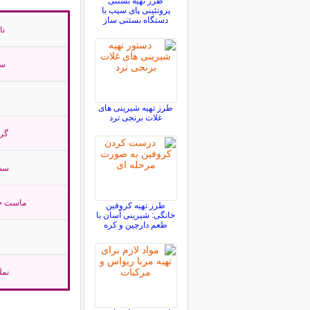
طرز تهیه بستنی
پروتئینی پای سیب با
دستگاه بستنی ساز
نا
سی
طرز تهیه شیرینی های
غلات برنجی ترد
گرد
سس 
ماست خا
طرز تهیه کروفین
خانگی: شیرینی آسان با
طعم دارچین و کره
نمك