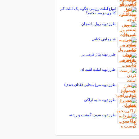
انواع املت رژیمی:چگونه یک املت کم
کالری درست کنیم؟
طرز تهیه رول بادمجان
شیرماهی کبابی
طرز تهیه پتاژ فرمی یر
طرز تهیه املت لقمه ای
طرز تهیه مرغ پنجابی (غذای هندی)
طرز تهیه حلیم اراکی
طرز تهیه سوپ گوشت و رشته