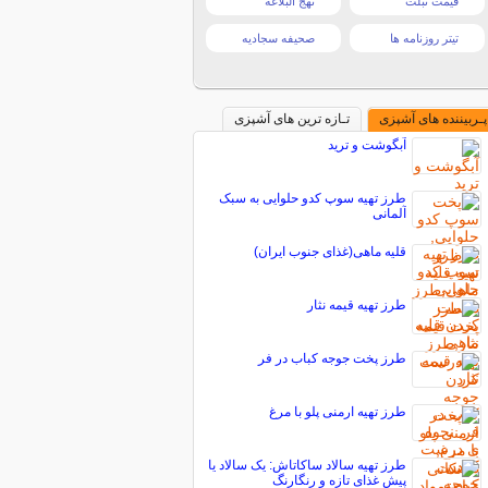
قیمت تبلت
نهج البلاغه
تیتر روزنامه ها
صحیفه سجادیه
پـربیننده های آشپزی
تـازه ترین های آشپزی
آبگوشت و ترید
طرز تهیه سوپ كدو حلوايى به سبک
آلمانی
قلیه ماهی(غذای جنوب ایران)
طرز تهیه قیمه نثار
طرز پخت جوجه کباب در فر
طرز تهیه ارمنی پلو با مرغ
طرز تهیه سالاد ساکاتاش: یک سالاد یا
پیش غذای تازه و رنگارنگ