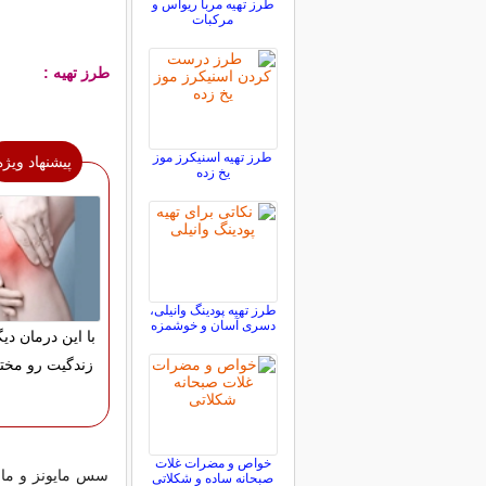
طرز تهیه مربا ریواس و
مرکبات
طرز تهیه :
طرز تهیه اسنیکرز موز
پیشنهاد ویژه
یخ زده
طرز تهیه پودینگ وانیلی،
دسری آسان و خوشمزه
با این درمان دیگ
زندگیت رو مختل
خواص و مضرات غلات
سس مایونز و ماس
صبحانه ساده و شکلاتی