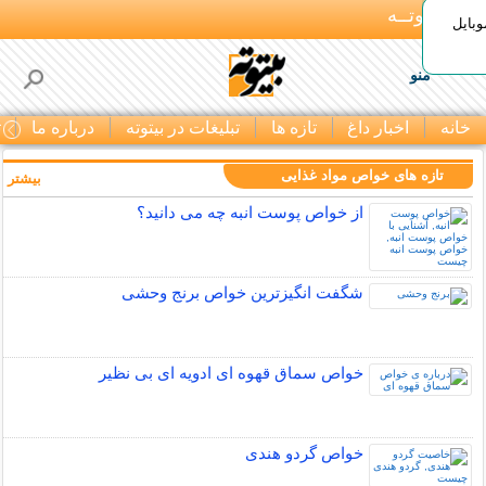
بـیتوتــه
وبایل
منو
خانه
اخبار داغ
تازه ها
تبلیغات در بیتوته
درباره ما
ت
تازه های خواص مواد غذایی
بیشتر »
از خواص پوست انبه چه می دانید؟
شگفت انگیزترین خواص برنج وحشی
خواص سماق قهوه ای ادویه ای بی نظیر
خواص گردو هندی