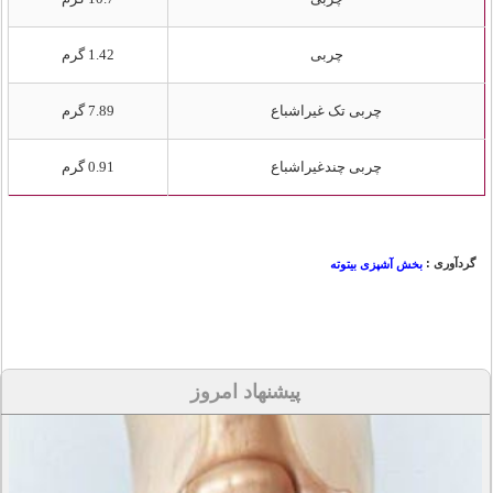
چربی
1.42 گرم
چربی تک غیراشباع
7.89 گرم
چربی چندغیراشباع
0.91 گرم
گردآوری :
بخش آشپزی بیتوته
پیشنهاد امروز