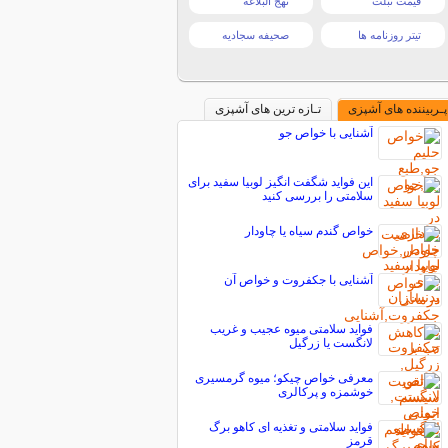
قیمت تبلت
نهج البلاغه
تیتر روزنامه ها
صحیفه سجادیه
پـربیننده های آشپزی
تـازه ترین های آشپزی
آشنایی با خواص جو
این فواید شگفت انگیز لوبیا سفید برای
سلامتی را بررسی کنید
خواص گندم سیاه یا چاودار
آشنایی با جکفروت و خواص آن
فواید سلامتی میوه عجیب و غریب
لانگست یا زرگیل
معرفی خواص چیکو؛ میوه گرمسیری
خوشمزه و پرکالری
فواید سلامتی و تغذیه ای کاهو برگ
قرمز