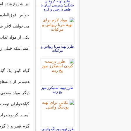
طرز تهیه کروفین
نیز شروع شده است.
خانگی: شیرینی آسان با
طعم دارچین و کره
خواص فوق‌العاده‌
می‌خواهید لاغر شو
یکی از مواد غذایی 
طرز تهیه مربا ریواس و
امید اینکه خیلی ز
مرکبات
طرز تهیه اسنیکرز موز
یخ زده
دیگر مواد معدنی 
گیاهخواران توصیه
گرم ف
طرز تهیه پودینگ وانیلی،