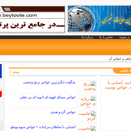
در بیتوته
تماس با ما
درباره ما
ر گیاهی و خواص آن
د غذایی
بیشتر »
شگفت انگیزترین خواص برنج وحشی
خواص سماق قهوه ای ادویه ای بی نظیر
خواص گردو هندی
آشنایی با سلطان مرکبات + خواص میوه پوملو