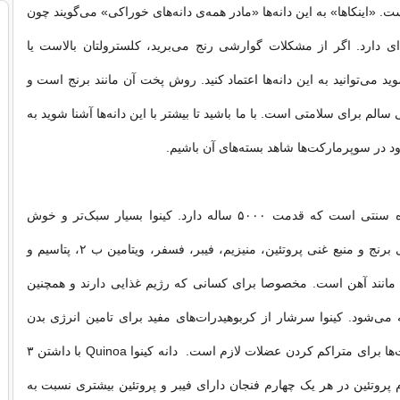
 «اینکاها» به این دانه‌ها «مادر همه‌ی دانه‌های خوراکی» می‌گویند چون
ای دارد. اگر از مشکلات گوارشی رنج می‌برید، کلسترولتان بالاست یا
ید می‌توانید به این دانه‌ها اعتماد کنید. روش پخت آن مانند برنج است و
سالم برای سلامتی است. با ما باشید تا بیشتر با این دانه‌ها آشنا شوید به
ود در سوپرمارکت‌ها شاهد بسته‌های آن باشیم.
گیاه کینوا یک گیاه سنتی است که قدمت ۵۰۰۰ ساله دارد. کینوا بسیار سبک‌تر و خوش
هضم‌تر از دانه‌های برنج و منبع غنی پروتئین، منیزیم، فیبر، فسفر، ویتامین ب ۲، پتاسیم و
مانند‌ آهن است. مخصوصا برای کسانی که رژیم غذایی دارند و همچنین
 می‌شود. کینوا سرشار از کربوهیدرات‌های مفید برای تامین انرژی بدن
است. کربوهیدرات‌ها برای متراکم کردن عضلات لازم است. دانه کینوا Quinoa با داشتن ۳
یبر و ۶ گرم پروتئین در هر یک‌ چهارم فنجان دارای فیبر و پروتئین بیشتری نسبت به