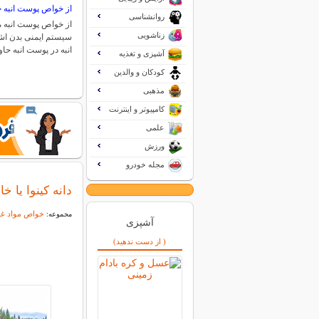
از خواص پوست انبه چ
روانشناسی
از خواص پوست انبه می
زناشویی
سیستم ایمنی بدن اش
انبه در پوست انبه ح
آشپزی و تغذیه
کودکان و والدین
مذهبی
کامپیوتر و اینترنت
علمی
ورزش
مجله خودرو
دانه کینوا یا خ
خواص مواد غذ
مجموعه:
آشپزی
( از دست ندهید)