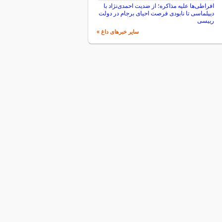
افراطی‌ها علیه مذاکره؛ از ضدیت احمدی‌نژاد با
دیپلماسی تا نابودی فرصت احیای برجام در دولت
رییسی
سایر خبرهای داغ »