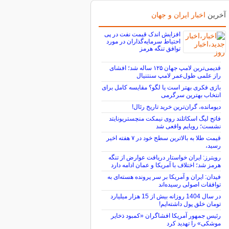
آخرین
اخبار ایران و جهان
افزایش اندک قیمت نفت در پی
احتیاط سرمایه‌گذاران در مورد
توافق تنگه هرمز
قدیمی‌ترین لامپ جهان ۱۲۵ ساله شد؛ افشای
راز علمی طول‌عمر لامپ سنتنیال
بازی فکری بهتر است یا لگو؟ مقایسه کامل برای
انتخاب بهترین سرگرمی
دیومانده، گران‌ترین خرید تاریخ رئال!
فاتح لیگ اسکاتلند روی نیمکت منچستریونایتد
نشست؛ رویایم واقعی شد
قیمت طلا به بالاترین سطح خود در ۷ هفته اخیر
رسید،
رویترز: ایران خواستار دریافت عوارض از تنگه
هرمز شد؛ اختلاف با آمریکا و عمان ادامه دارد
فیدان: ایران و آمریکا بر سر پرونده هسته‌ای به
توافقات اصولی رسیده‌اند
در سال 1404 روزانه بیش از 15 هزار میلیارد
تومان خلق پول داشته‌ایم!
رئیس جمهور آمریکا افشاگران «کمبود ذخایر
موشکی» را تهدید کرد