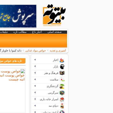
صفحه اصلی
اخبار داغ
مطالب تازه
تبلیغات 
آشپزی و تغذیه
خواص مواد غذایی
دانه کینوا یا خاویا
اخبار
تازه های خواص موا
بازار
فرهنگ و هنر
سلامت
گردشگری
سرگرمی
اسرار خانه داری
دنیای مد
آرایش و زیبایی