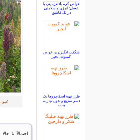
خواص کره بادام‌زمینی با
عسل: انرژی و سلامتی
در یک قاشق
شگفت انگیزترین خواص
کمپوت انجیر
طرز تهیه اسکاچروها یک
دسر سریع و بدون نیاز به
کینوا
پخت