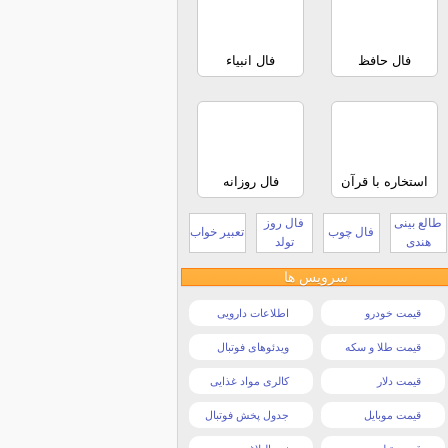
فال حافظ
فال انبیاء
استخاره با قرآن
فال روزانه
طالع بینی
فال روز
فال چوب
تعبیر خواب
هندی
تولد
سرویس ها
قیمت خودرو
اطلاعات دارویی
قیمت طلا و سکه
ویدئوهای فوتبال
قیمت دلار
کالری مواد غذایی
قیمت موبایل
جدول پخش فوتبال