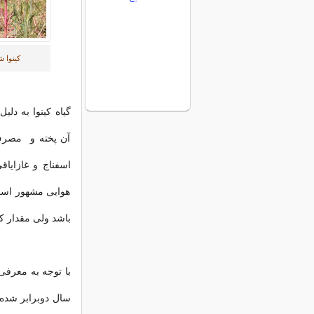
کینوا 
گیاه کینوا به دل
آن پخته و مصرف 
اسفناج و غازایا
هوایی مشهور است 
باشد ولی مقدار ک
با توجه به معرف
سال دوبرابر شده 