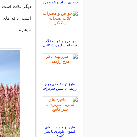
دسری آسان و خوشمزه
دیگر غلات است . 
است. دانه های خو
میشوند .
خواص و مضرات غلات
صبحانه ساده و شکلاتی
طرز تهیه تاکوی مرغ
رژیمی با سس سریراچا
طرز تهیه مافین های
لیمویی بلوبری با پنیر
کاتیج