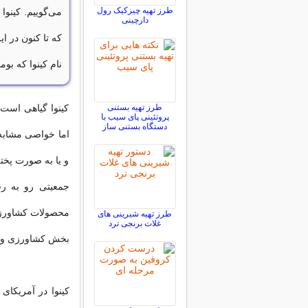
طرز تهیه چیزکیک رول
دارچینی
که تا کنون در ا
نام کینوا که بو
طرز تهیه بستنی
کینوا گیاهی است
پروتئینی پای سیب با
دستگاه بستنی ساز
اما خواصی مشابه و
و یا به صورت پخته
جمعیتی رو به رشد
محصولات کشاورزی
طرز تهیه شیرینی های
غلات برنجی ترد
بخش کشاورزی و 
کینوا در آمریکا