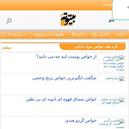
بـیتوتــه
منو
خانه
اخبار داغ
تازه ها
تبلیغات در بیتوته
درباره ما
ت
تازه های خواص مواد غذایی
بیشتر »
از خواص پوست انبه چه می دانید؟
شگفت انگیزترین خواص برنج وحشی
خواص سماق قهوه ای ادویه ای بی نظیر
خواص گردو هندی