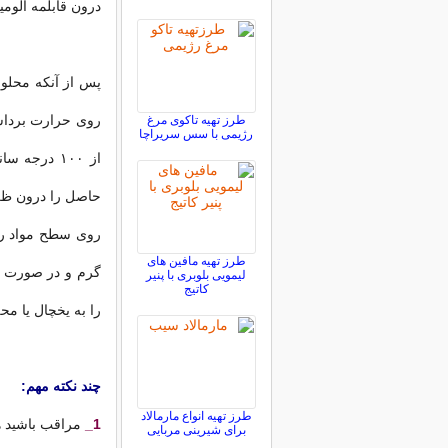
درون قابلمه آلومی
پس از آنکه محلو
روی حرارت برداشته
طرز تهیه تاکوی مرغ
رژیمی با سس سریراچا
حاصل را درون ظرف
روی سطح مواد را 
طرز تهیه مافین های
گرم و در صورت ا
لیمویی بلوبری با پنیر
کاتیج
را به یخچال یا مح
چند نکته مهم:
طرز تهیه انواع مارمالاد
1_
مراقب باشید 
برای شیرینی مربایی