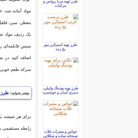
طرز تهیه مربا ریواس و
مرکبات
مواد آماده شد، 
معطر، سیر، فلفل 
یک ردیف مواد شو
طرز تهیه اسنیکرز موز
یخ زده
اضافه کنید. در ض
سرکه طعم خوبی ب
طرز تهیه پودینگ وانیلی،
دسری آسان و خوشمزه
طرز ت
بیشتر بخوانید:
برای هر شیشه ی
رابطه مستقیمی با 
خواص و مضرات غلات
صبحانه ساده و شکلاتی