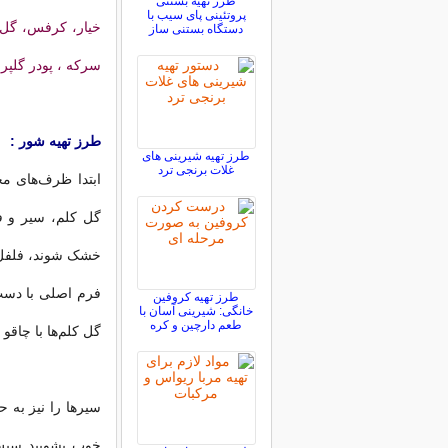
طرز تهیه بستنی
پروتئینی پای سیب با
خیار، کرفس، گل 
دستگاه بستنی ساز
سرکه ، پودر گلپر
طرز تهیه شور :
طرز تهیه شیرینی های
غلات برنجی ترد
ابتدا ظرف‌های م
گل کلم، سیر و ف
خشک شوند، فلفل‌ها
فرم اصلی با دست 
طرز تهیه کروفین
خانگی: شیرینی آسان با
طعم دارچین و کره
گل کلم‌ها با چاقو 
سیرها را نیز به ح