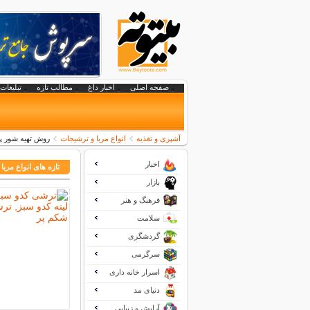
صفحه اصلی
اخبار داغ
مطالب تازه
تبلیغات 
آشپزی و تغذیه
انواع مربا و ترشیجات
روش تهیه شور پا
اخبار
تازه های انواع مربا
بازار
فرهنگ و هنر
سلامت
گردشگری
سرگرمی
اسرار خانه داری
دنیای مد
آرایش و زیبایی