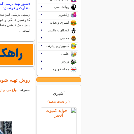
دستور تهیه ترشی کد
روانشناسی
متفاوت و خوشمزه
رسپی ترشی کدو سبز
زناشویی
کدو سبز خانگی و خ
آشپزی و تغذیه
سبز ، یک ترشی متف
کودکان و والدین
است…
مذهبی
کامپیوتر و اینترنت
علمی
ورزش
مجله خودرو
روش تهیه شور پ
انواع مربا و 
مجموعه:
آشپزی
( از دست ندهید)