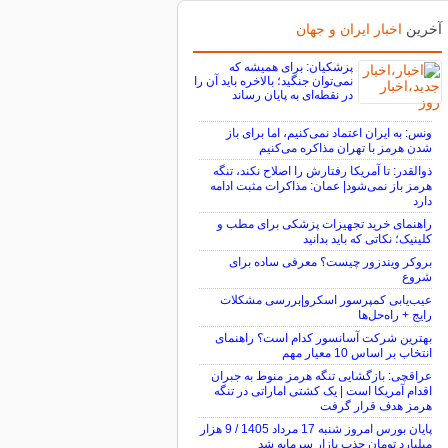
آخرین
اخبار ایران و جهان
پزشکیان: برای همیشه که
نمی‌توان جنگید؛ بالاخره باید آن را
در نقطه‌ای به پایان رساند
ونس: به ایران اعتماد نمی‌کنیم، اما برای باز
شدن هرمز با تهران مذاکره می‌کنیم
ذوالقدر: تا آمریکا رفتارش را اصلاح نکند، تنگه
هرمز باز نمی‌شود| عمان: مذاکرات مثبت ادامه
دارد
راهنمای خرید تجهیزات پزشکی برای مطب و
کلینیک؛ نکاتی که باید بدانید
بروکر ویندزور چیست؟ معرفی ساده برای
شروع
عیب‌یابی کمپرسور اسکرو|بررسی مشکلات
رایج + راه‌حل‌ها
بهترین شرکت آسانسور کدام است؟ راهنمای
انتخاب بر اساس 10 معیار مهم
عراقچی: بازگشایی تنگه هرمز منوط به جبران
اقدام آمریکا است | یک کشتی اماراتی در تنگه
هرمز هدف قرار گرفت
پایان بورس امروز شنبه 17 مرداد 1405 / 9 هزار
میلیارد تومان جذب بازار سرمایه شد