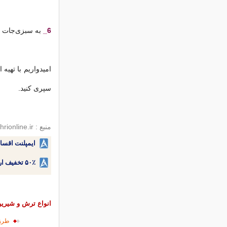
6_
به سبزی‌جات م
امیدواریم با تهی
سپری کنید.
منبع : hamshahrionline.ir
ایمپلنت اقسا
۵۰٪ تخفیف ارتودنسی دندان اقساطی بدون نیاز به چک یا سفته!
انواع ترش و شیری
طرز 