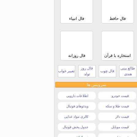
فال حافظ
فال انبیاء
استخاره با قرآن
فال روزانه
طالع بینی
فال روز
فال چوب
تعبیر خواب
هندی
تولد
سرویس ها
قیمت خودرو
اطلاعات دارویی
قیمت طلا و سکه
ویدئوهای فوتبال
قیمت دلار
کالری مواد غذایی
قیمت موبایل
جدول پخش فوتبال