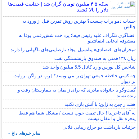
سکه ۴.۵ میلیون تومان گران شد | جذابیت قیمت‌ها
دلار را بالا کشید
حساب دمو پراپ چیست؟ بهترین روش تمرین قبل از ورود به
چالش
افشاگری تلگراف علیه رئیس فیفا؛ پرداخت شش‌رقمی یوفا به
معشوقه ادعایی اینفانتینو
«بحران‌های اقتصادی» پتانسیل ایجاد نارضایتی‌های ناگهانی را دارند
زیان ۱۳۸همتی به صندوق بازنشستگی نفت
شاخص کل بورس وارد کانال 5.5 میلیون واحد شد
چه كسي حافظه جمعي تهران را مي‌نويسد؟ | رپ در واگن، روايت
بر ديوار
گفت‌وگو با خانواده مادری که برای زایمان به بیمارستان رفت و
زنده نماند
هشدار چین به ژاپن: با آتش بازی نکنید
نه آقای تاجرنیا ! حال تیمت خوب نیست / مشکل شما هم فقط
پنجره نقل و انتقال نیست
جزئیات بازداشت دو جراح زیبایی قلابی
سایر خبرهای داغ »