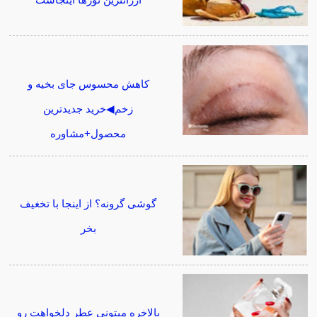
کاهش محسوس جای بخیه و
زخم◀خرید جدیدترین
محصول+مشاوره
گوشی گرونه؟ از اینجا با تخغیف
بخر
بالاخره میتونی عطر دلخواهت رو