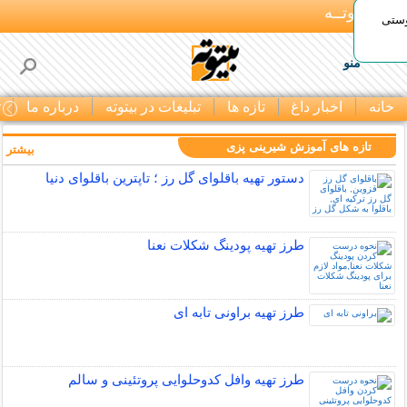
بـیتوتــه
وستی
منو
خانه
اخبار داغ
تازه ها
تبلیغات در بیتوته
درباره ما
ت
تازه های آموزش شیرینی پزی
بیشتر »
دستور تهیه باقلوای گل رز ؛ تاپترین باقلوای دنیا
طرز تهیه پودینگ شکلات نعنا
طرز تهیه براونی تابه ای
طرز تهیه وافل کدوحلوایی پروتئینی و سالم