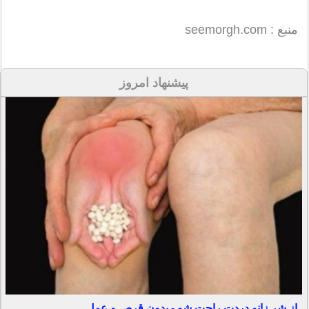
منبع : seemorgh.com
پیشنهاد امروز
از شر زانو دردت راحت شو - بدون قرص و عمل