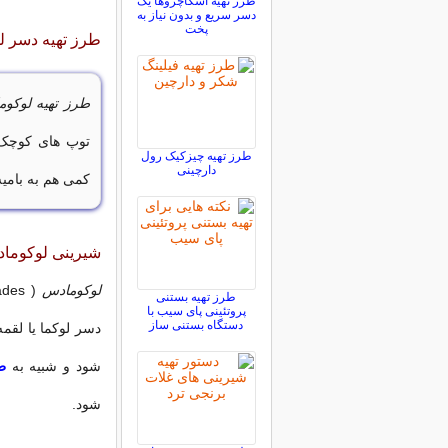
طرز تهیه اسکاچروها یک
دسر سریع و بدون نیاز به
پخت
طرز تهیه دسر 
طرز تهیه لوکو
توپ های کوچک 
طرز تهیه چیزکیک رول
دارچینی
کمی هم به بامیه
شیرینی لوکوما
لوکومادس
طرز تهیه بستنی
پروتئینی پای سیب با
دستگاه بستنی ساز
دسر لوکما یا لقم
شود و شبیه به
ط
شود.