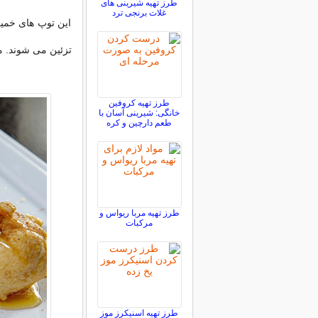
طرز تهیه شیرینی های
غلات برنجی ترد
این توپ های خمیر
تزئین می شوند. می
طرز تهیه کروفین
خانگی: شیرینی آسان با
طعم دارچین و کره
طرز تهیه مربا ریواس و
مرکبات
طرز تهیه اسنیکرز موز