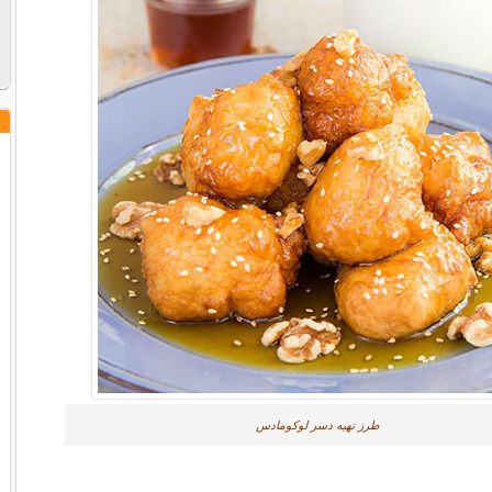
طرز تهیه دسر لوکومادس