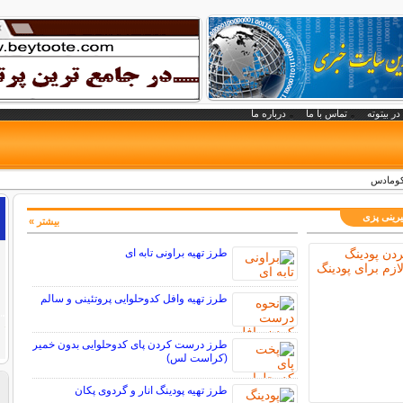
در بیتوته
تماس با ما
درباره ما
کومادس
رینی پزی
بیشتر »
طرز تهیه براونی تابه ای
طرز تهیه وافل کدوحلوایی پروتئینی و سالم
طرز درست کردن پای کدوحلوایی بدون خمیر
(کراست لس)
طرز تهیه پودینگ انار و گردوی پکان