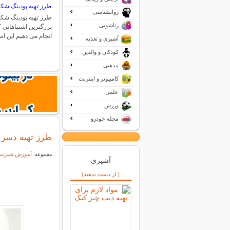
طرز تهیه پودینگ شکل
روانشناسی
طرز تهیه پودینگ شکلا
زناشویی
بزرگترین اشتباهاتی 
انجام می دهیم این 
آشپزی و تغذیه
کودکان و والدین
مذهبی
کامپیوتر و اینترنت
علمی
ورزش
مجله خودرو
طرز تهیه دسر
آموزش شیرین
مجموعه:
آشپزی
( از دست ندهید)