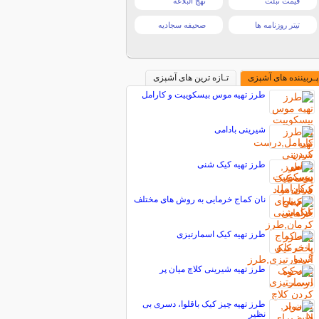
قیمت تبلت
نهج البلاغه
تیتر روزنامه ها
صحیفه سجادیه
پـربیننده های آشپزی
تـازه ترین های آشپزی
طرز تهیه موس بیسکوییت و کارامل
شیرینی بادامی
طرز تهیه کیک شنی
نان كماج خرمايی به روش های مختلف
طرز تهیه کیک اسمارتیزی
طرز تهیه شیرینی کلاچ میان پر
طرز تهیه چیز کیک باقلوا، دسری بی
نظیر