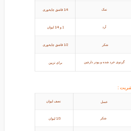
1/4 قاشق چایخوری
نمک
1 و 1/4 لیوان
آرد
شکر
1/2 قاشق چایخوری
گردوی خرد شده و پودر دارچین
برای تزیین
شربت :
نصف لیوان
عسل
1/3 لیوان
شکر