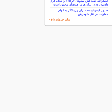
انصارالله: نفت‌کش سعودی «وفاء» را هدف قرار
دادیم/ تردد در تنگه هرمز همچنان محدود است
صدور کیفرخواست برای زن بلاگر به اتهام
معاونت در قتل شوهرش
سایر خبرهای داغ »