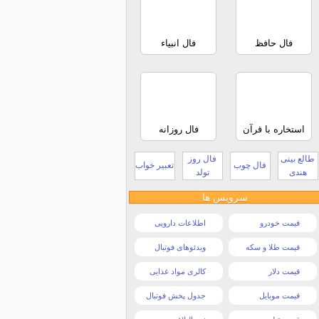
فال حافظ
فال انبیاء
استخاره با قرآن
فال روزانه
طالع بینی
فال روز
فال چوب
تعبیر خواب
هندی
تولد
سرویس ها
قیمت خودرو
اطلاعات دارویی
قیمت طلا و سکه
ویدئوهای فوتبال
قیمت دلار
کالری مواد غذایی
قیمت موبایل
جدول پخش فوتبال