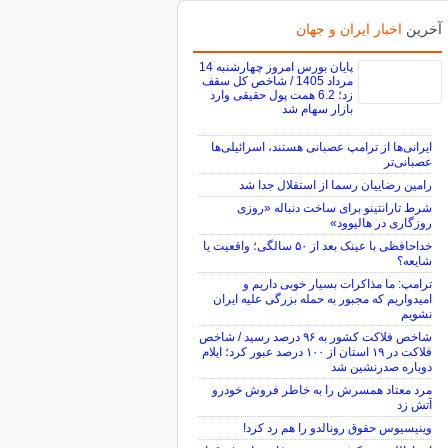
آخرین
اخبار ایران و جهان
پایان بورس امروز چهارشنبه 14
مرداد 1405 / شاخص کل سقف
زد؛ 6.2 همت پول حقیقی وارد
بازار سهام شد
ایرانی‌ها از ترامپ عصبانی هستند، اسرائیلی‌ها
عصبانی‌تر
رامین رضاییان رسما از استقلال جدا شد
شرط تارانتینو برای ساخت دنباله «روزی
روزگاری در هالیوود»
خداحافظی با عینک بعد از ۵۰ سالگی؛ واقعیت یا
شایعه؟
ترامپ: ما مذاکرات بسیار خوبی داریم و
امیدواریم که مجبور به حمله بزرگی علیه ایران
نشویم
شاخص فلاکت کشور به ۹۶ درصد رسید / شاخص
فلاکت در ۱۹ استان از ۱۰۰ درصد عبور کرد؛ ایلام
دوباره صدرنشین شد
مرد معتاد همسرش را به خاطر فروش خودرو
آتش زد
وینیسیوس حقوق رونالدو را هم رد کرد!