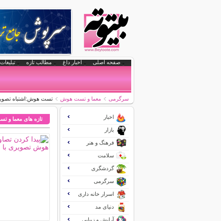
صفحه اصلی
اخبار داغ
مطالب تازه
تبلیغات 
سرگرمی
معما و تست هوش
تست هوش:اشتباه تصویر 
اخبار
تازه های معما و 
بازار
فرهنگ و هنر
سلامت
گردشگری
سرگرمی
اسرار خانه داری
دنیای مد
آرایش و زیبایی