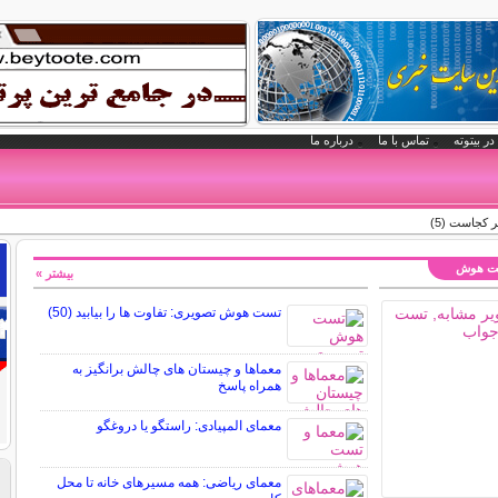
در بیتوته
تماس با ما
درباره ما
کجاست (5)
تست هوش
بیشتر »
تست هوش تصویری: تفاوت ها را بیابید (50)
معماها و چیستان های چالش برانگیز به
همراه پاسخ
معمای المپیادی: راستگو یا دروغگو
معمای ریاضی: همه مسیرهای خانه تا محل