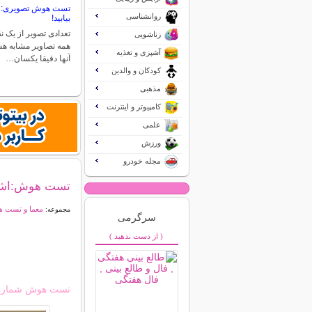
تست هوش تصویری: ن
روانشناسی
بیابید!
تعدادی تصویر از یک ن
زناشویی
همه تصاویر مشابه هس
آشپزی و تغذیه
آنها دقیقا یکسان…
کودکان و والدین
مذهبی
کامپیوتر و اینترنت
علمی
ورزش
مجله خودرو
تست هوش:اشتبا
معما و تست 
مجموعه:
سرگرمی
( از دست ندهید )
تست هوش شماره 3