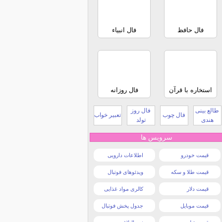
فال حافظ
فال انبیاء
استخاره با قرآن
فال روزانه
طالع بینی
فال روز
فال چوب
تعبیر خواب
هندی
تولد
سرویس ها
قیمت خودرو
اطلاعات دارویی
قیمت طلا و سکه
ویدئوهای فوتبال
قیمت دلار
کالری مواد غذایی
قیمت موبایل
جدول پخش فوتبال