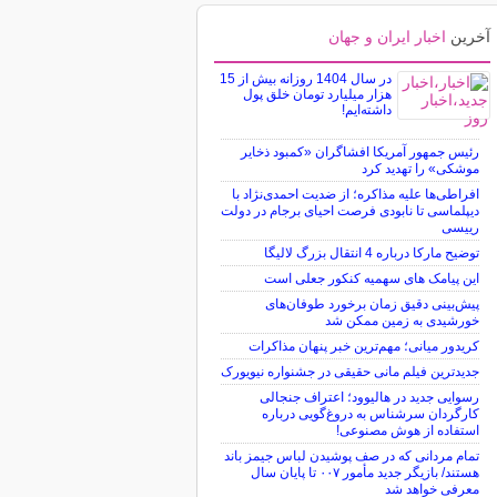
آخرین
اخبار ایران و جهان
در سال 1404 روزانه بیش از 15
هزار میلیارد تومان خلق پول
داشته‌ایم!
رئیس جمهور آمریکا افشاگران «کمبود ذخایر
موشکی» را تهدید کرد
افراطی‌ها علیه مذاکره؛ از ضدیت احمدی‌نژاد با
دیپلماسی تا نابودی فرصت احیای برجام در دولت
رییسی
توضیح مارکا درباره 4 انتقال بزرگ لالیگا
این پیامک های سهمیه کنکور جعلی است
پیش‌بینی دقیق زمان برخورد طوفان‌های
خورشیدی به زمین ممکن شد
کریدور میانی؛ مهم‌ترین خبر پنهان مذاکرات
جدیدترین فیلم مانی حقیقی در جشنواره نیویورک
رسوایی جدید در هالیوود؛ اعتراف جنجالی
کارگردان سرشناس به دروغ‌گویی درباره
استفاده از هوش مصنوعی!
تمام مردانی که در صف پوشیدن لباس جیمز باند
هستند/ بازیگر جدید مأمور ۰۰۷ تا پایان سال
معرفی خواهد شد