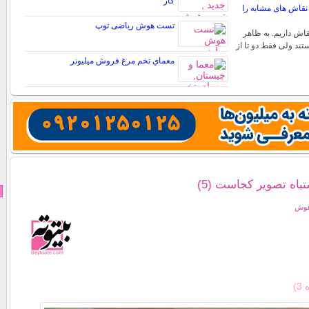
کار
قاش های مشابه را
تست هوش ریاضی توپ
قاش داریم. به ظاهر
تند ولی فقط دو تا از
معماي تخم مرغ فروش ميليونر
ه تصویر کجاست (5)
هوش
)