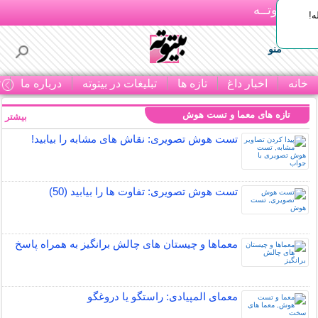
بـیتوتــه
ه!
منو
خانه
اخبار داغ
تازه ها
تبلیغات در بیتوته
درباره ما
ت
تازه های معما و تست هوش
بیشتر »
تست هوش تصویری: نقاش های مشابه را بیابید!
تست هوش تصویری: تفاوت ها را بیابید (50)
معماها و چیستان های چالش برانگیز به همراه پاسخ
معمای المپیادی: راستگو یا دروغگو