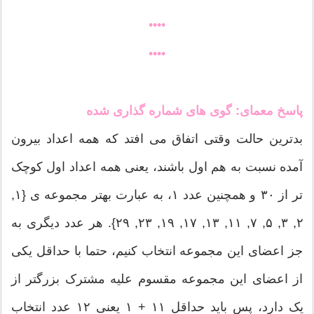
••••
••••
پاسخ معمای: گوی های شماره گذاری شده
بدترین حالت وقتی اتفاق می افتد که همه اعداد بیرون
آمده نسبت به هم اول باشند، یعنی همه اعداد اول کوچک
تر از ٣٠ و همچنین عدد ١، به عبارت بهتر مجموعه ی {١,
٢, ٣, ۵, ٧, ١١, ١٣, ١٧, ١٩, ٢٣, ٢٩}. هر عدد دیگری به
جز اعضای این مجموعه انتخاب کنیم، حتما با حداقل یکی
از اعضای این مجموعه مقسوم علیه مشترک بزرگتر از
یک دارد، پس باید حداقل ١١ + ١ یعنی ١٢ عدد انتخاب