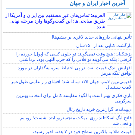
آخرین اخبار ایران و جهان
العربیه: تماس‌های غیر مستقیم بین ایران و آمریکا از
طریق میانجی‌ها؛ این گفت‌و‌گو‌ها وارد مرحله نهایی
شده
تأثیر پنهانی داروهای جدید لاغری بر چشم‌ها!
بازگشت کتابی بعد از ۱۵۰سال
پزشکیان: هیچ وقت نمی‌گویند تو جلوی کسی که [پول] خورده را
گرفتی؛ بلکه می‌گویند تو فلانی را که حزب‌اللهی بود، برداشتی
افزایش اندک قیمت نفت در پی احتیاط سرمایه‌گذاران در مورد
توافق تنگه هرمز
قدیمی‌ترین لامپ جهان ۱۲۵ ساله شد؛ افشای راز علمی طول‌عمر
لامپ سنتنیال
بازی فکری بهتر است یا لگو؟ مقایسه کامل برای انتخاب بهترین
سرگرمی
دیومانده، گران‌ترین خرید تاریخ رئال!
فاتح لیگ اسکاتلند روی نیمکت منچستریونایتد نشست؛ رویایم
واقعی شد
قیمت طلا به بالاترین سطح خود در ۷ هفته اخیر رسید،