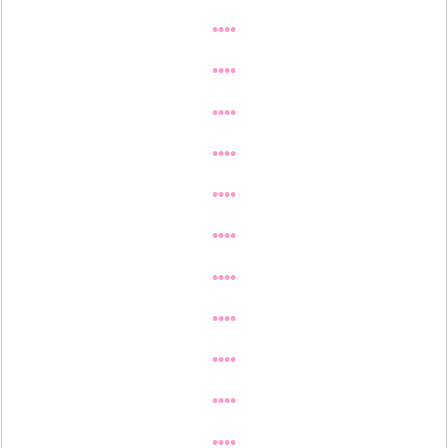
••••
••••
••••
••••
••••
••••
••••
••••
••••
••••
••••