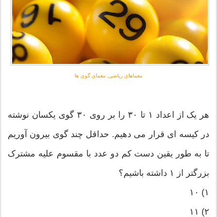
معماهای ریاضی, معمای گوی ها
هر یک از اعداد ١ تا ٣٠ را بر روی ٣٠ گوی یکسان نوشته
در کیسه ای قرار می دهیم. حداقل چند گوی بیرون آوریم
تا به طور یقین دست کم دو عدد با مقسوم علیه مشترک
بزرگتر از ١ داشته باشیم؟
١) ١٠
٢) ١١