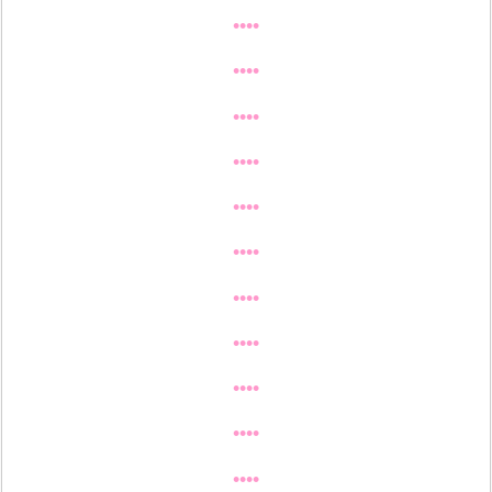
••••
••••
••••
••••
••••
••••
••••
••••
••••
••••
••••