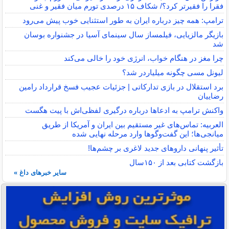
فقرا را فقیرتر کرد؟/ شکاف ۱۵ درصدی تورم میان فقیر و غنی
ترامپ: همه چیز درباره ایران به طور استثنایی خوب پیش می‌رود
بازیگر مالزیایی، فیلمساز سال سینمای آسیا در جشنواره بوسان
شد
چرا مغز در هنگام خواب، انرژی خود را خالی می‌کند
لیونل مسی چگونه میلیاردر شد؟
برد استقلال در بازی تدارکاتی | جزئیات عجیب فسخ قرارداد رامین
رضاییان
واکنش ترامپ به ادعاها درباره درگیری لفظی‌اش با پیت هگست
العربیه: تماس‌های غیر مستقیم بین ایران و آمریکا از طریق
میانجی‌ها؛ این گفت‌و‌گو‌ها وارد مرحله نهایی شده
تأثیر پنهانی داروهای جدید لاغری بر چشم‌ها!
بازگشت کتابی بعد از ۱۵۰سال
سایر خبرهای داغ »