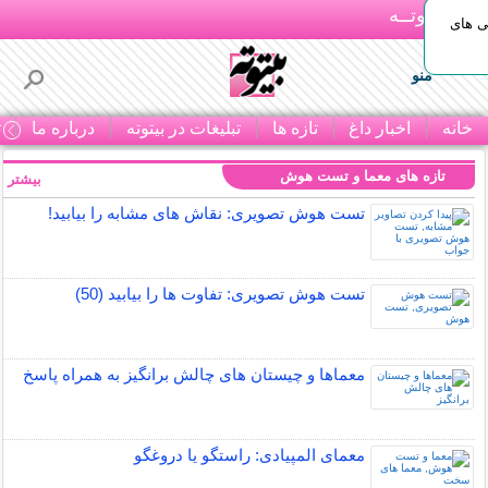
بـیتوتــه
ی های
منو
خانه
اخبار داغ
تازه ها
تبلیغات در بیتوته
درباره ما
ت
تازه های معما و تست هوش
بیشتر »
تست هوش تصویری: نقاش های مشابه را بیابید!
تست هوش تصویری: تفاوت ها را بیابید (50)
معماها و چیستان های چالش برانگیز به همراه پاسخ
معمای المپیادی: راستگو یا دروغگو