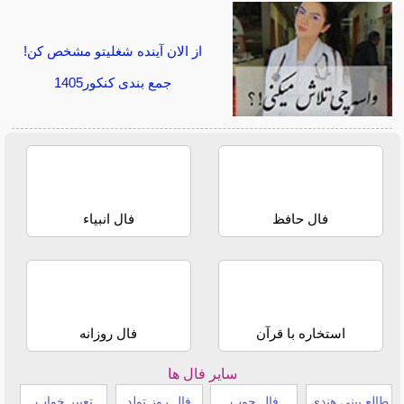
از الان آینده شغلیتو مشخص کن!
جمع بندی کنکور1405
فال حافظ
فال انبیاء
استخاره با قرآن
فال روزانه
سایر فال ها
طالع بینی هندی
فال چوب
فال روز تولد
تعبیر خواب