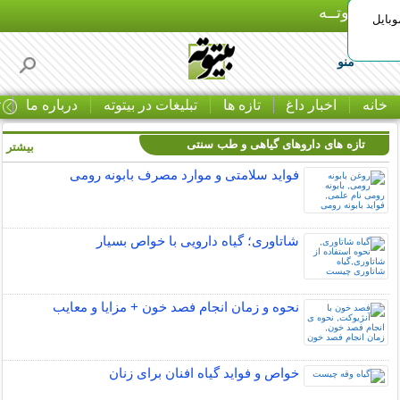
بـیتوتــه
وبایل
منو
خانه
اخبار داغ
تازه ها
تبلیغات در بیتوته
درباره ما
ت
تازه های داروهای گیاهی و طب سنتی
بیشتر »
فواید سلامتی و موارد مصرف بابونه رومی
شاتاوری؛ گیاه دارویی با خواص بسیار
نحوه و زمان انجام فصد خون + مزایا و معایب
خواص و فواید گیاه افنان برای زنان