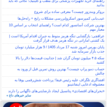
راهنمای خرید تجهیزات پزشکی برای مطب و کلینیک؛ نکاتی که باید
بدانید
بروکر ویندزور چیست؟ معرفی ساده برای شروع
عیب‌یابی کمپرسور اسکرو|بررسی مشکلات رایج + راه‌حل‌ها
بهترین شرکت آسانسور کدام است؟ راهنمای انتخاب بر اساس 10
معیار مهم
عراقچی: بازگشایی تنگه هرمز منوط به جبران اقدام آمریکا است |
یک کشتی اماراتی در تنگه هرمز هدف قرار گرفت
پایان بورس امروز شنبه 17 مرداد 1405 / 9 هزار میلیارد تومان
جذب بازار سرمایه شد
سکه ۴.۵ میلیون تومان گران شد | جذابیت قیمت‌ها دلار را بالا
کشید
حساب دمو پراپ چیست؟ بهترین روش تمرین قبل از ورود به
چالش
افشاگری تلگراف علیه رئیس فیفا؛ پرداخت شش‌رقمی یوفا به
معشوقه ادعایی اینفانتینو
«بحران‌های اقتصادی» پتانسیل ایجاد نارضایتی‌های ناگهانی را دارند
سایر خبرهای داغ »