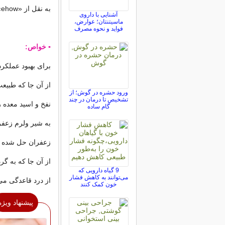
به نقل از «ehow» هم به خواص و هم به مضرات زعفران اشاره می کنیم.
آشنایی با داروی
ماسیتنتان؛ عوارض،
فواید و نحوه مصرف
▪ خواص:
برای بهبود عملکر
از آن جا که طبیع
ورود حشره در گوش؛ از
تشخیص تا درمان در چند
نفخ و اسید معده ر
گام ساده
به شیر ولرم زعفر
زعفران حل شده د
از آن جا که به گر
9 گیاه دارویی که
می‌توانند به کاهش فشار
از درد قاعدگی می
خون کمک کنند
پیشنهاد ویژه