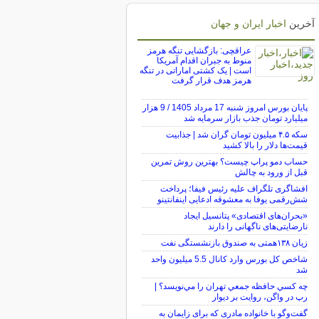
آخرین
اخبار ایران و جهان
عراقچی: بازگشایی تنگه هرمز
منوط به جبران اقدام آمریکا
است | یک کشتی اماراتی در تنگه
هرمز هدف قرار گرفت
پایان بورس امروز شنبه 17 مرداد 1405 / 9 هزار
میلیارد تومان جذب بازار سرمایه شد
سکه ۴.۵ میلیون تومان گران شد | جذابیت
قیمت‌ها دلار را بالا کشید
حساب دمو پراپ چیست؟ بهترین روش تمرین
قبل از ورود به چالش
افشاگری تلگراف علیه رئیس فیفا؛ پرداخت
شش‌رقمی یوفا به معشوقه ادعایی اینفانتینو
«بحران‌های اقتصادی» پتانسیل ایجاد
نارضایتی‌های ناگهانی را دارند
زیان ۱۳۸همتی به صندوق بازنشستگی نفت
شاخص کل بورس وارد کانال 5.5 میلیون واحد
شد
چه كسي حافظه جمعي تهران را مي‌نويسد؟ |
رپ در واگن، روايت بر ديوار
گفت‌وگو با خانواده مادری که برای زایمان به