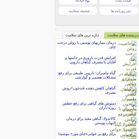
قیمت تبلت
نهج البلاغه
تیتر روزنامه ها
صحیفه سجادیه
پـربیننده های سلامت
تـازه ترین های سلامت
درمان بیماریهای پوستی با روغن درخت
چای
افزایش قدرت باروری در خانمها و
آقایان با مصرف گیاهان دارویی
گیاه مامیران؛ دارویی طبیعی برای رفع
مشکلات هضمی و گوارشی
گیاهان کاهش دهنده قندخون+روش
مصرف
دمنوش های گیاهی برای رفع عطش
روزه داران
کالاندولا، گياهي مفيد براي درمان
التهاب پوستي
برای رفع بی خوابی«چای موز» بنوشید!