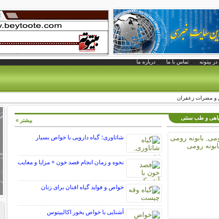
در بیتوته
تماس با ما
درباره ما
و مضرات زعفران
گیاهی و طب سنتی
بیشتر »
شاتاوری؛ گیاه دارویی با خواص بسیار
نحوه و زمان انجام فصد خون + مزایا و معایب
خواص و فواید گیاه افنان برای زنان
آشنایی با خواص بخور اکالیپتوس