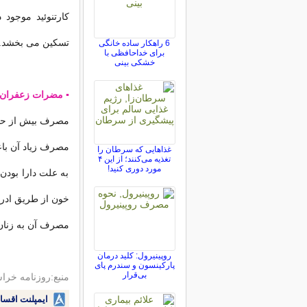
کارتنوئید موجود
تسکین می بخشد.
6 راهکار ساده خانگی
برای خداحافظی با
خشکی بینی
▪ مضرات زعفران:
مصرف بیش از حد 
مصرف زیاد آن با
غذاهایی که سرطان را
تغذیه می‌کنند؛ از این ۴
مورد دوری کنید!
به علت دارا بود
خون از طریق ادرا
مصرف آن به زنان 
روپینیرول: کلید درمان
پارکینسون و سندرم پای
بی‌قرار
منبع:روزنامه خرا
ایمپلنت اقسا