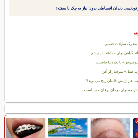
ته
 محرک تمايلات جنسي
انه گیاهی برای حفاظت از چشم
وقدوس» با یک دنیا خاصیت
ب طبل» سرشار از آهن
شما هم ازتپش قلبتان رنج می برید؟!!
تربچه برای درمان یرقان مفید است