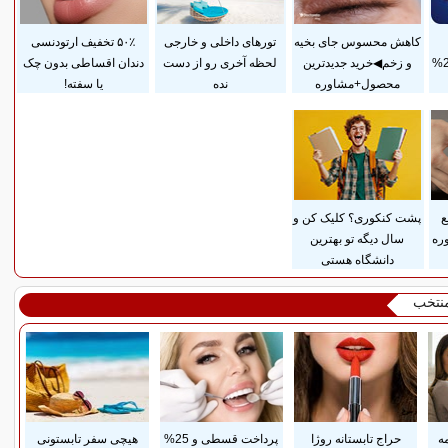
کاهش محسوس جای بخیه
تورهای داخلی و خارجی
۵۰٪ تخفیف ارتودنسی
ضمانت مادام‌العمر+ 25%
و زخم◀خرید جدیدترین
لحظه آخری رو از دست
دندان اقساطی بدون چک
محصول+مشاوره
نده
یا سفته!
ع
پشت کنکوری؟ کلیک کن و
ره
سال دیگه تو بهترین
دانشگاه هستی
منتخب
ه
حراج تابستانه روژا
پرداخت قسطی و 25%
هیچی سفر تابستونی