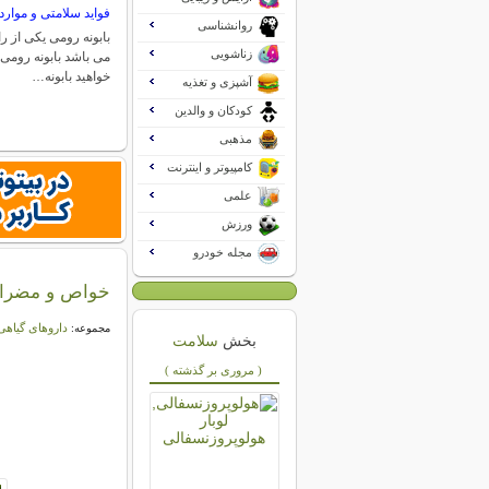
فواید سلامتی و موار
روانشناسی
بابونه رومی یکی از رای
زناشویی
می باشد بابونه رومی 
خواهید بابونه…
آشپزی و تغذیه
کودکان و والدین
مذهبی
کامپیوتر و اینترنت
علمی
ورزش
مجله خودرو
خواص و مضرا
داروهای گیاه
مجموعه:
بخش
سلامت
( مروری بر گذشته )