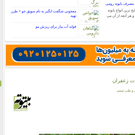
د مصرف بابونه رومی
ج ترین انواع بابونه
معجونی شگفت انگیز به نام سویق جو + طرز
و هر آنچه از آن می
تهیه
فواید آب پیاز برای ریزش مو
ت زعفران
ی و طب سنتی