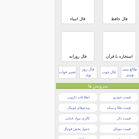
فال حافظ
فال انبیاء
استخاره با قرآن
فال روزانه
طالع بینی
فال روز
فال چوب
تعبیر خواب
هندی
تولد
سرویس ها
قیمت خودرو
اطلاعات دارویی
قیمت طلا و سکه
ویدئوهای فوتبال
قیمت دلار
کالری مواد غذایی
قیمت موبایل
جدول پخش فوتبال