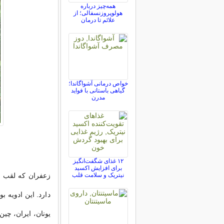
همه‌چیز درباره
هولوپروزنسفالی؛ از
علائم تا درمان
خواص درمانی آشواگاندا؛
گیاهی باستانی با فواید
مدرن
۱۲ غذای شگفت‌انگیز
برای افزایش اکسید
نیتریک و سلامت قلب
دارد. این ادویه ب
یونان، ایران، چی