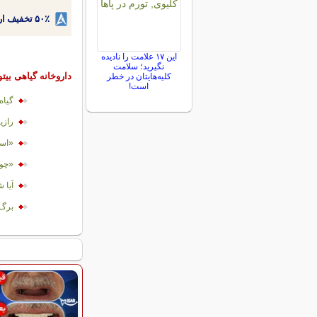
۵۰٪ تخفیف ارتودنسی دندان اقساطی بدون نیاز به چک یا سفته!
این ۱۷ علامت را نادیده
نگیرید؛ سلامت
داروخانه گیاهی بیتو
کلیه‌هایتان در خطر
است!
گیاه
رازی
«است
«چو
آیا 
برگ 