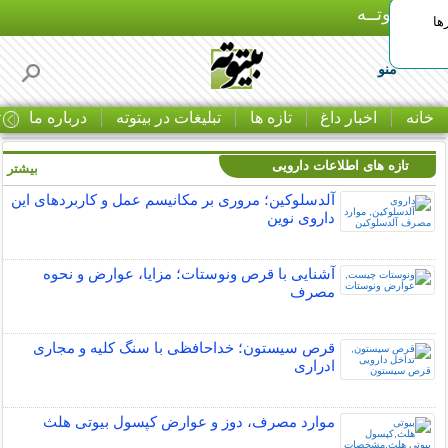
بـیتوتــه
ها
منو
خانه
اخبار داغ
تازه ها
تبلیغات در بیتوته
درباره ما
ت
تازه های اطلاعات دارویی
بیشتر »
آلدسلوکین؛ مروری بر مکانیسم عمل و کاربردهای این
داروی نوین
آشنایی با قرص ونوستات؛ مزایا، عوارض و نحوه
مصرف
قرص سیستون؛ خداحافظی با سنگ کلیه و مجاری
ادراری
موارد مصرف، دوز و عوارض کپسول بیوتی هلث