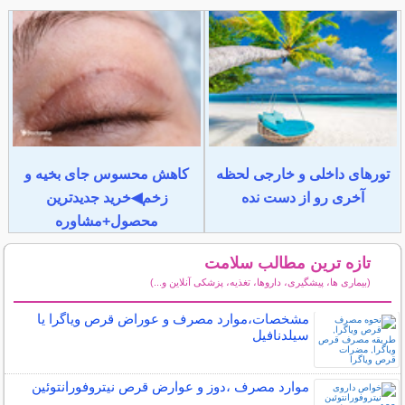
تورهای داخلی و خارجی لحظه
کاهش محسوس جای بخیه و
آخری رو از دست نده
زخم◀خرید جدیدترین
محصول+مشاوره
تازه ترین مطالب سلامت
(بیماری ها، پیشگیری، داروها، تغذیه، پزشکی آنلاین و...)
سایر مطالب سلامت
مشخصات،موارد مصرف و عوراض قرص ویاگرا یا
سیلدنافیل
موارد مصرف ،دوز و عوارض قرص نیتروفورانتوئین