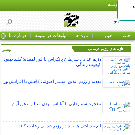
بـیتوتــه
یف
منو
خانه
اخبار داغ
تازه ها
تبلیغات در بیتوته
درباره ما
ت
تازه های رژیم درمانی
بیشتر »
رژیم غذایی سرطان پانکراس یا لوزالمعده: کلید بهبود
کیفیت زندگی
تغذیه و رژیم آنلاین| مسیر اصولی کاهش یا افزایش وزن
معجزه سم زدایی با آناناس؛ بدن سالم، ذهن آرام
آنچه دیابتی ها باید در رژیم غذایی رعایت کنند