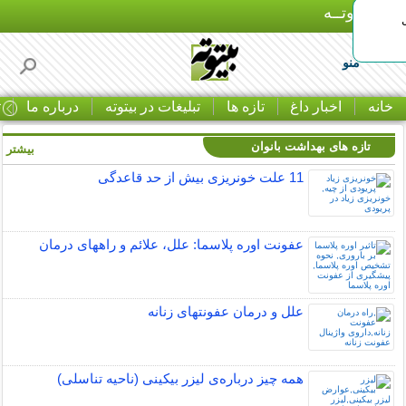
بـیتوتــه
منو
خانه
اخبار داغ
تازه ها
تبلیغات در بیتوته
درباره ما
ت
تازه های بهداشت بانوان
بیشتر »
11 علت خونریزی بیش از حد قاعدگی
عفونت اوره پلاسما: علل، علائم و راههای درمان
علل و درمان عفونتهای زنانه
همه چیز درباره‌ی لیزر بیکینی (ناحیه تناسلی)