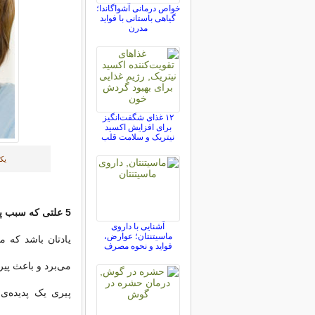
خواص درمانی آشواگاندا؛
گیاهی باستانی با فواید
مدرن
۱۲ غذای شگفت‌انگیز
برای افزایش اکسید
نیتریک و سلامت قلب
یک
5 علتی که سبب پیری زودرس خانم ها می شود
آشنایی با داروی
ماسیتنتان؛ عوارض،
یادتان باشد که م
فواید و نحوه مصرف
می‌برد و باعث پی
پیری یک پدیده‌ی