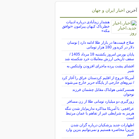
آخرین
اخبار ایران و جهان
هشدار زیدآبادی درباره ادبیات
خطرناک کیهان پیرامون «توافق
مکه»
صلاح قیمت‌ها در بازار طلا ادامه دارد | نوسان
دلار در کریدور 180 هزار تومانی
پایان بورس امروز یکشنبه 18 مرداد 1405 /
سقف تاریخی ارزش معاملات خرد شکسته شد
افشای پشت پرده ماجرای افزودن وایتکس به
شیر
آمریکا خروج از اقلیم کردستان عراق را آغاز کرد
/ نیروهای خارجی از پایگاه حریر خارج می‌شوند
همسرکشی هولناک مقابل چشمان فرزند
نوجوان
زورگیری دو میلیارد تومانی طلا از زن مسافر
عراقچی: با آمریکا مذاکره نداریم/باز شدن تنگه
هرمز به شرایطی غیر از تفاهم با عمان مرتبط
است
اظهارات جدید پزشکیان درباره گران شدن
بنزین/ محاصره هستیم و نمی‌توانیم بنزین وارد
کنیم