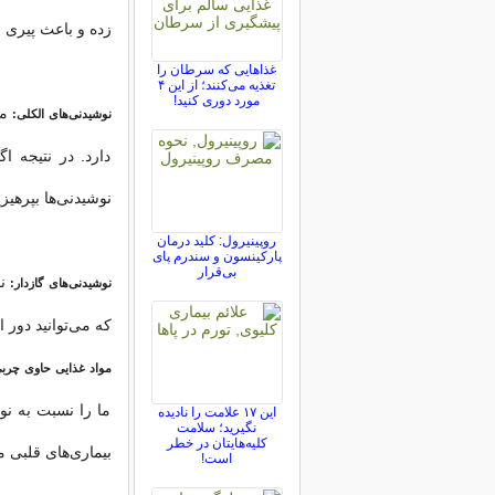
زده و باعث پیری 
غذاهایی که سرطان را
تغذیه می‌کنند؛ از این ۴
مورد دوری کنید!
مص
نوشیدنی‌های الکلی:
دارد. در نتیجه 
نوشیدنی‌ها بپرهیزی
روپینیرول: کلید درمان
پارکینسون و سندرم پای
بی‌قرار
ن
نوشیدنی‌های گازدار:
که می‌توانید دور 
مواد غذایی حاوی چربی
ما را نسبت به نو
این ۱۷ علامت را نادیده
نگیرید؛ سلامت
کلیه‌هایتان در خطر
بیماری‌های قلبی م
است!