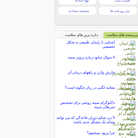
قیمت تبلت
نهج البلاغه
تیتر روزنامه ها
صحیفه سجادیه
پـربیننده های سلامت
تـازه ترین های سلامت
آشنایی با زایمان طبیعی به شکل
تخصصی
4 سوال شايع درباره پروتز سينه
خارش واژن و راههای درمان آن
معاینه لگنی در زنان چگونه است؟
داکتوگرام سینه روشی برای تشخیص
سرطان سینه
5 درد شکم دوران قاعدگی که می توانند
نشانه یک مشکل جدی باشند
چرا پریود نمیشوم؟