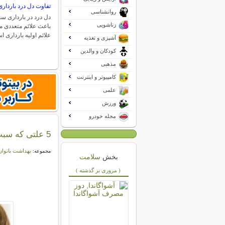
تفاوت دل درد بارداری
روانشناسی
دل درد در بارداری س
زناشویی
باعث علائم متعددی م
علائم اولیه بارداری
آشپزی و تغذیه
کودکان و والدین
مذهبی
کامپیوتر و اینترنت
علمی
ورزش
مجله خودرو
5 علتی که سبب پیری زودرس خانم ها می شود
بهداشت بانوان
مجموعه:
بخش
سلامت
( مروری بر گذشته )