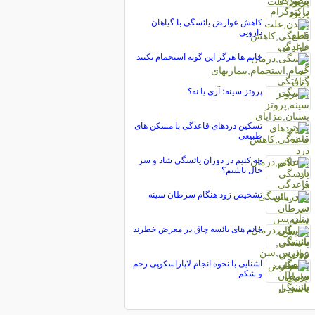
کاهش عوارض یائسگی با گیاهان
دارویی
خانم ها هرگز این گونه استحمام نکنند
پروتز سینه؛ آری یا نه؟
تسكین دردهای قاعدگی با مسکن های
طبیعی
چه کنیم در دوران یائسگی شاد و سر
حال باشیم؟
تشخیص زود هنگام سرطان سینه
خانم های یائسه چاق در معرض خطرند
آشنایی با نحوه انجام لاپاراسکوپی رحم
و شکم