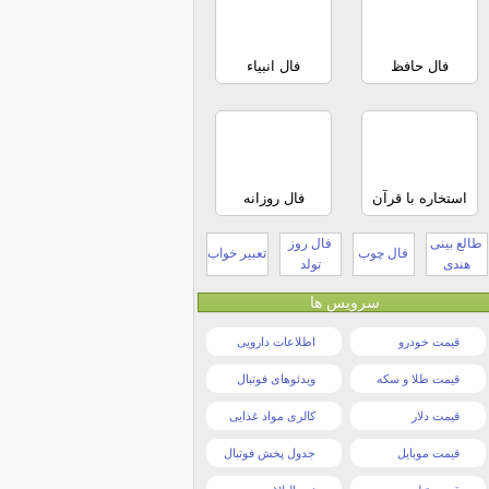
فال حافظ
فال انبیاء
استخاره با قرآن
فال روزانه
طالع بینی
فال روز
فال چوب
تعبیر خواب
هندی
تولد
سرویس ها
قیمت خودرو
اطلاعات دارویی
قیمت طلا و سکه
ویدئوهای فوتبال
قیمت دلار
کالری مواد غذایی
قیمت موبایل
جدول پخش فوتبال