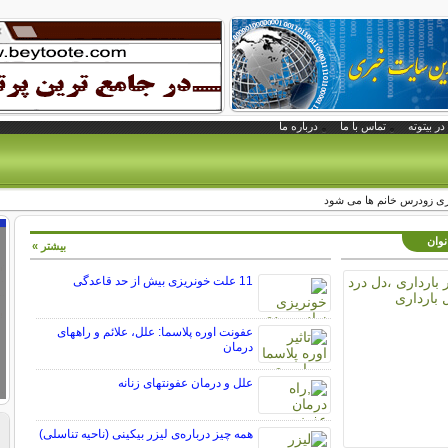
در بیتوته
تماس با ما
درباره ما
نوان
بیشتر »
11 علت خونریزی بیش از حد قاعدگی
عفونت اوره پلاسما: علل، علائم و راههای
درمان
علل و درمان عفونتهای زنانه
همه چیز درباره‌ی لیزر بیکینی (ناحیه تناسلی)