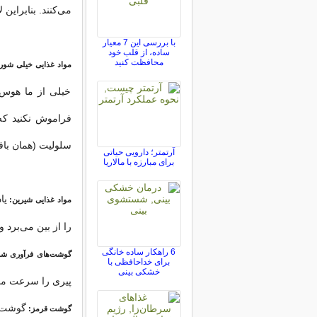
می‌کنند. بنابراین
با بررسی این 7 معیار
ساده، از قلب خود
محافظت کنید
مواد غذایی خیلی شور:
خیلی از ما هوس‌ا
فراموش نکنید ک
سلولیت (همان باف
آرتمتر؛ دارویی حیاتی
برای مبارزه با مالاریا
یا
مواد غذایی شیرین:
را از بین می‌برد 
6 راهکار ساده خانگی
گوشت‌های فرآوری شد
برای خداحافظی با
خشکی بینی
پیری را سرعت می‌
گوشت ق
گوشت قرمز: