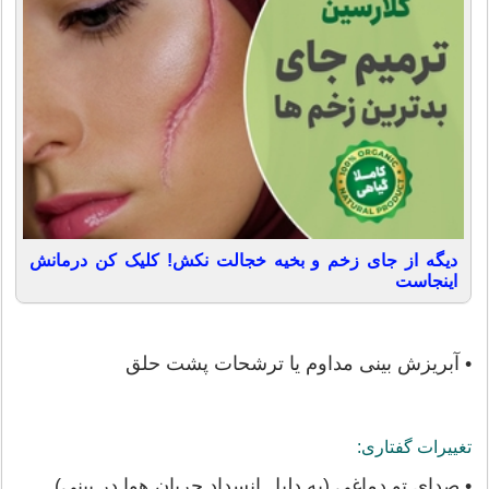
دیگه از جای زخم و بخیه خجالت نکش! کلیک کن درمانش
اینجاست
• آبریزش بینی مداوم یا ترشحات پشت حلق
تغییرات گفتاری:
• صدای تو دماغی (به دلیل انسداد جریان هوا در بینی)