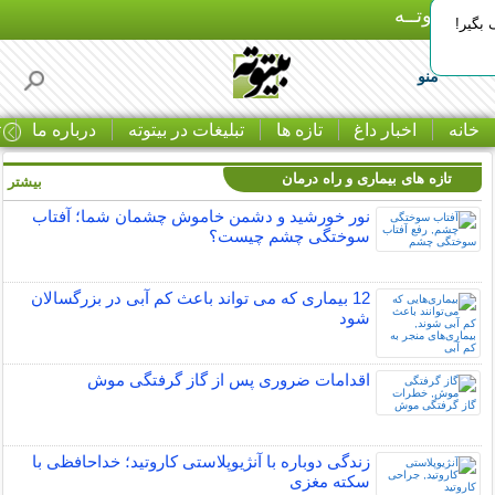
بـیتوتــه
بگیر!
منو
خانه
اخبار داغ
تازه ها
تبلیغات در بیتوته
درباره ما
ت
تازه های بیماری و راه درمان
بیشتر »
نور خورشید و دشمن خاموش چشمان شما؛ آفتاب
سوختگی چشم چیست؟
12 بیماری که می تواند باعث کم آبی در بزرگسالان
شود
اقدامات ضروری پس از گاز گرفتگی موش
زندگی دوباره با آنژیوپلاستی کاروتید؛ خداحافظی با
سکته مغزی