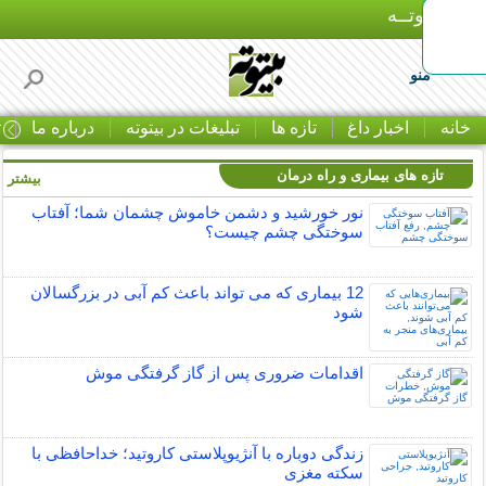
بـیتوتــه
منو
خانه
اخبار داغ
تازه ها
تبلیغات در بیتوته
درباره ما
ت
تازه های بیماری و راه درمان
بیشتر »
نور خورشید و دشمن خاموش چشمان شما؛ آفتاب
سوختگی چشم چیست؟
12 بیماری که می تواند باعث کم آبی در بزرگسالان
شود
اقدامات ضروری پس از گاز گرفتگی موش
زندگی دوباره با آنژیوپلاستی کاروتید؛ خداحافظی با
سکته مغزی