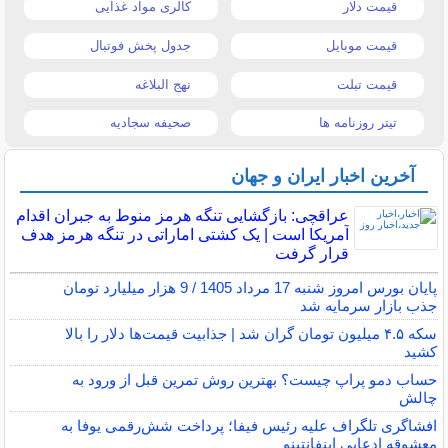
قیمت دلار
کالری مواد غذایی
قیمت موبایل
جدول پخش فوتبال
قیمت تبلت
نهج البلاغه
تیتر روزنامه ها
صحیفه سجادیه
آخرین اخبار ایران و جهان
عراقچی: بازگشایی تنگه هرمز منوط به جبران اقدام
آمریکا است | یک کشتی اماراتی در تنگه هرمز هدف
قرار گرفت
پایان بورس امروز شنبه 17 مرداد 1405 / 9 هزار میلیارد تومان
جذب بازار سرمایه شد
سکه ۴.۵ میلیون تومان گران شد | جذابیت قیمت‌ها دلار را بالا
کشید
حساب دمو پراپ چیست؟ بهترین روش تمرین قبل از ورود به
چالش
افشاگری تلگراف علیه رئیس فیفا؛ پرداخت شش‌رقمی یوفا به
معشوقه ادعایی اینفانتینو