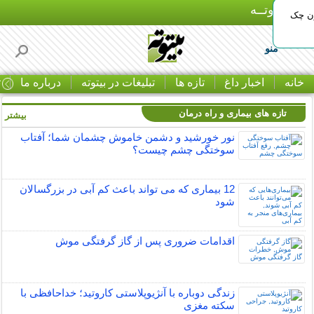
بـیتوتــه
ون چک
منو
خانه
اخبار داغ
تازه ها
تبلیغات در بیتوته
درباره ما
ت
تازه های بیماری و راه درمان
بیشتر »
نور خورشید و دشمن خاموش چشمان شما؛ آفتاب
سوختگی چشم چیست؟
12 بیماری که می تواند باعث کم آبی در بزرگسالان
شود
اقدامات ضروری پس از گاز گرفتگی موش
زندگی دوباره با آنژیوپلاستی کاروتید؛ خداحافظی با
سکته مغزی