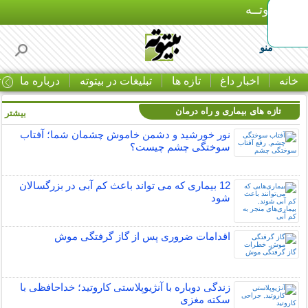
بـیتوتــه
منو
خانه
اخبار داغ
تازه ها
تبلیغات در بیتوته
درباره ما
ت
تازه های بیماری و راه درمان
بیشتر »
نور خورشید و دشمن خاموش چشمان شما؛ آفتاب
سوختگی چشم چیست؟
12 بیماری که می تواند باعث کم آبی در بزرگسالان
شود
اقدامات ضروری پس از گاز گرفتگی موش
زندگی دوباره با آنژیوپلاستی کاروتید؛ خداحافظی با
سکته مغزی