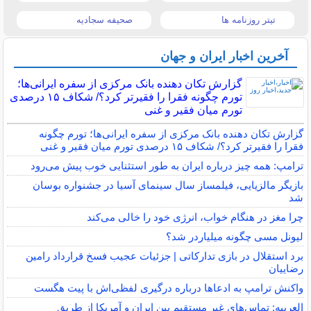
تیتر روزنامه ها
صحیفه سجادیه
آخرین اخبار ایران و جهان
گزارش تکان‌ دهنده بانک مرکزی از سفره ایرانی‌ها؛
تورم چگونه فقرا را فقیرتر کرد؟/ شکاف ۱۵ درصدی
تورم میان فقیر و غنی
گزارش تکان‌ دهنده بانک مرکزی از سفره ایرانی‌ها؛ تورم چگونه
فقرا را فقیرتر کرد؟/ شکاف ۱۵ درصدی تورم میان فقیر و غنی
ترامپ: همه چیز درباره ایران به طور استثنایی خوب پیش می‌رود
بازیگر مالزیایی، فیلمساز سال سینمای آسیا در جشنواره بوسان
شد
چرا مغز در هنگام خواب، انرژی خود را خالی می‌کند
لیونل مسی چگونه میلیاردر شد؟
برد استقلال در بازی تدارکاتی | جزئیات عجیب فسخ قرارداد رامین
رضاییان
واکنش ترامپ به ادعاها درباره درگیری لفظی‌اش با پیت هگست
العربیه: تماس‌های غیر مستقیم بین ایران و آمریکا از طریق