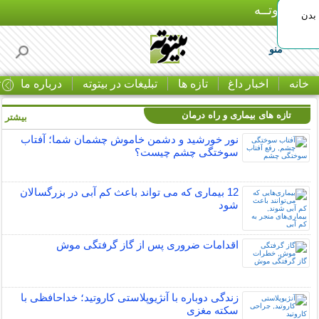
بـیتوتــه
بدن
منو
خانه
اخبار داغ
تازه ها
تبلیغات در بیتوته
درباره ما
ت
تازه های بیماری و راه درمان
بیشتر »
نور خورشید و دشمن خاموش چشمان شما؛ آفتاب
سوختگی چشم چیست؟
12 بیماری که می تواند باعث کم آبی در بزرگسالان
شود
اقدامات ضروری پس از گاز گرفتگی موش
زندگی دوباره با آنژیوپلاستی کاروتید؛ خداحافظی با
سکته مغزی