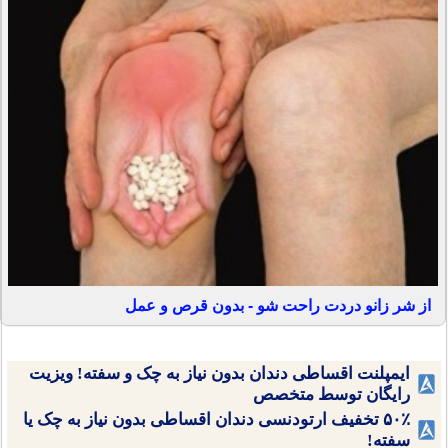
از شر زانو دردت راحت شو - بدون قرص و عمل
ایمپلنت اقساطی دندان بدون نیاز به چک و سفته! ویزیت
رایگان توسط متخصص
۵۰٪ تخفیف ارتودنسی دندان اقساطی بدون نیاز به چک یا
سفته!