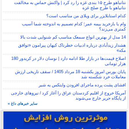
نتانیاهو طرح ۱۵ بندی غزه را رد کرد | واکنش حماس به مخالفت
نتانیاهو با طرح صلح غزه
کدام استابلایزر برای ویلای من مناسب است؟
وام یا بازخرید بیمه عمر؛ کدام تصمیم به اندوخته شما آسیب
کمتری می‌زند؟
14 مدل از بهترین انواع سمعک مناسب کم شنوایی شدت بالا
هشدار زیدآبادی درباره ادبیات خطرناک کیهان پیرامون «توافق
مکه»
اصلاح قیمت‌ها در بازار طلا ادامه دارد | نوسان دلار در کریدور 180
هزار تومانی
پایان بورس امروز یکشنبه 18 مرداد 1405 / سقف تاریخی ارزش
معاملات خرد شکسته شد
افشای پشت پرده ماجرای افزودن وایتکس به شیر
آمریکا خروج از اقلیم کردستان عراق را آغاز کرد / نیروهای خارجی
از پایگاه حریر خارج می‌شوند
سایر خبرهای داغ »