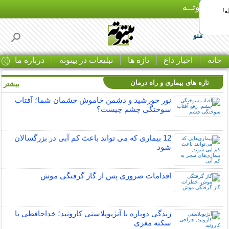
بـیتوتــه
ه!
منو
خانه
اخبار داغ
تازه ها
تبلیغات در بیتوته
درباره ما
ت
تازه های بیماری و راه درمان
بیشتر »
نور خورشید و دشمن خاموش چشمان شما؛ آفتاب
سوختگی چشم چیست؟
12 بیماری که می تواند باعث کم آبی در بزرگسالان
شود
اقدامات ضروری پس از گاز گرفتگی موش
زندگی دوباره با آنژیوپلاستی کاروتید؛ خداحافظی با
سکته مغزی