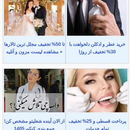
خرید عطر و ادکلن دلخواهت با
تا 50% تخفیف مجلل ترین تالارها
30% تخفیف از روژا
+ مشاهده لیست مزون و آتلیه
پرداخت قسطی و 25% تخفیف
از الان آینده شغلیتو مشخص کن!
تمام خدمات
جمع بندی کنکور1405