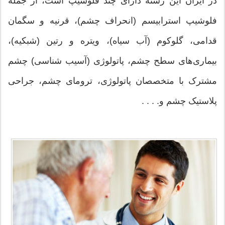
در ایران این رشته دارای چند فلوشیپ است، از جمله
فلوشیپ استرابیسم (انحراف چشم)، قرنیه و سگمان
قدامی، گلوکوم (آب سیاه)، ویتره و رتین (شبکیه)،
بیماری‌های سطح چشم، پاتولوژی (آسیب شناسی) چشم
مشترک با متخصصان پاتولوژی، ترومای چشم، جراحی
پلاستیک چشم و. . . .