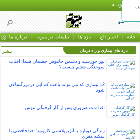
بـیتوتــه
یف
منو
خانه
اخبار داغ
تازه ها
تبلیغات در بیتوته
درباره ما
ت
تازه های بیماری و راه درمان
بیشتر »
نور خورشید و دشمن خاموش چشمان شما؛ آفتاب
سوختگی چشم چیست؟
12 بیماری که می تواند باعث کم آبی در بزرگسالان
شود
اقدامات ضروری پس از گاز گرفتگی موش
زندگی دوباره با آنژیوپلاستی کاروتید؛ خداحافظی با
سکته مغزی