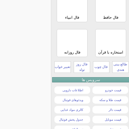
فال حافظ
فال انبیاء
استخاره با قرآن
فال روزانه
طالع بینی
فال روز
فال چوب
تعبیر خواب
هندی
تولد
سرویس ها
قیمت خودرو
اطلاعات دارویی
قیمت طلا و سکه
ویدئوهای فوتبال
قیمت دلار
کالری مواد غذایی
قیمت موبایل
جدول پخش فوتبال