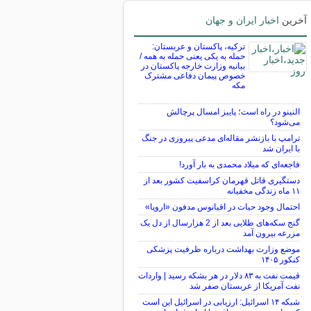
آخرین
اخبار ایران و جهان
ترکیه، پاکستان و عربستان:
حمله به یکی یعنی حمله به همه /
بیانیه وزارت خارجه پاکستان در
خصوص پیمان دفاعی مشترک
مکه
النینو در راه است؛ پاییز امسال پرچالش
می‌شود؟
ترامپ با بازنشر مقاله‌ای مدعی پیروزی در جنگ
با ایران شد
فاجعه‌ای که میلاد محمدی به بار آورد!
دستگیری قاتل قهرمان کراسفیت کشور بعد از
۱۱ ماه زندگی مخفیانه
احتمال وجود حیات در اقیانوس مدفون «اروپا»
گنج سکه‌های طلایی بعد از 2 هزارسال از دل یک
مزرعه بیرون آمد
موضع وزارت بهداشت درباره ظرفیت پزشکی
کنکور ۱۴۰۵
قیمت نفت به ۸۳ دلار در هر بشکه رسید | واردات
نفت آمریکا از عربستان صفر شد
شبکه ۱۴ اسرائیل: ارزیابی در اسرائیل این است