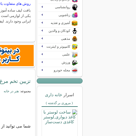
روش های متفاوت با
روانشناسی
بافت لیف ساده آموز
زناشویی
یکی از لوازمی است ک
ایرانی وجود دارند. لی
آشپزی و تغذیه
کودکان و والدین
مذهبی
کامپیوتر و اینترنت
علمی
ورزش
مجله خودرو
تزیین تخم مر
هنر در خانه
مجموعه:
اسرار
خانه داری
( مروری بر گذشته )
شما می توانید از