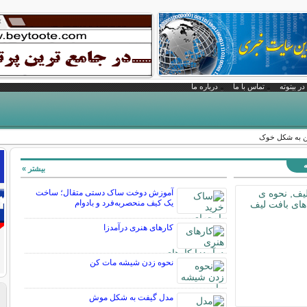
در بیتوته
تماس با ما
درباره ما
ن به شکل خوک
ه
بیشتر »
آموزش دوخت ساک دستی متقال؛ ساخت
یک کیف منحصربه‌فرد و بادوام
کارهای هنری درآمدزا
نحوه زدن شیشه مات کن
مدل گیفت به شکل موش