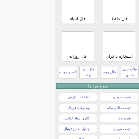
فال حافظ
فال انبیاء
استخاره با قرآن
فال روزانه
طالع بینی
فال روز
فال چوب
تعبیر خواب
هندی
تولد
سرویس ها
قیمت خودرو
اطلاعات دارویی
قیمت طلا و سکه
ویدئوهای فوتبال
قیمت دلار
کالری مواد غذایی
قیمت موبایل
جدول پخش فوتبال