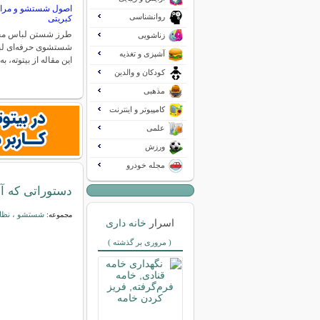
اصول شستشو و مراق
روانشناسی
کبریتی
طرز شستن لباس مخم
زناشویی
شستشوی حرفه‌ای لب
آشپزی و تغذیه
این مقاله از بیتوته،
کودکان و والدین
مذهبی
کامپیوتر و اینترنت
علمی
ورزش
مجله خودرو
دستوراتی که آش
شستشو ، نظاف
مجموعه:
اسرار
خانه داری
( مروری بر گذشته )