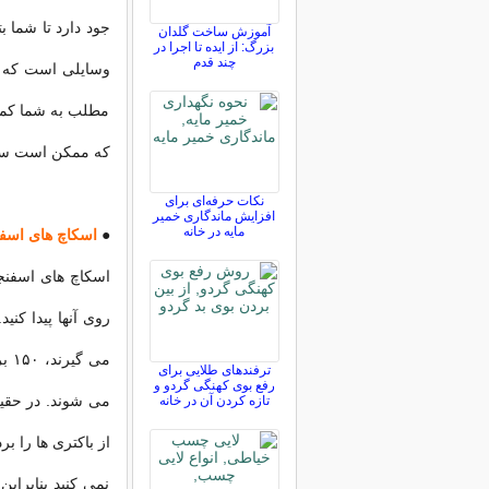
جود دارد تا شما ب
آموزش ساخت گلدان
بزرگ: از ایده تا اجرا در
چند قدم
وسایلی است که می 
مطلب به شما کمک م
که ممکن است سبب
نکات حرفه‌ای برای
افزایش ماندگاری خمیر
مایه در خانه
●
اسکاچ های اس
اسکاچ های اسفنجی
روی آنها پیدا کن
می 
ترفندهای طلایی برای
رفع بوی کهنگی گردو و
می شوند. در حقی
تازه کردن آن در خانه
از باکتری ها را ب
نمی کنید بنابراین