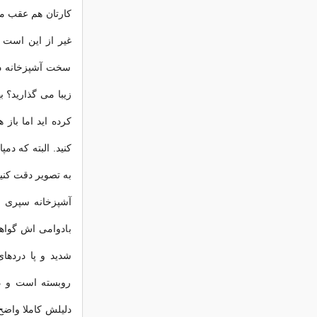
کارتان هم عقب می 
غیر از این است 
سخت آشپزخانه د
زیبا می گذارید؟ 
کرده اید اما باز
کنید. البته که دم
به تصویر دقت کنید
آشپزخانه سپری 
بادوامی اش گواه
شدید و پا دردهای
روبسته است و دق
دلیلش کاملا واضح