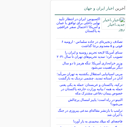
آخرین
اخبار ایران و جهان
اکسیوس: ایران در انتظار تأیید
نهایی داخلی برای توافق با عمان
و آمریکا / احتمال سفر عراقچی
به پاکستان
تصادف زنجیره‌ای در جاده سلماس - ارومیه ۶
فوتی و ۵ مصدوم برجا گذاشت
سنای آمریکا لایحه تحریم روسیه و ایران را
تصویب کرد؛ تمدید تحریم‌های تهران تا سال ۲۰۳۱
وزیر خزانه‌داری آمریکا: تنگه هرمز تا دو سال
دیگر بی‌اهمیت می‌شود
مربی اسپانیایی استقلال یکشنبه به تهران می‌آید؛
آدان در آستانه تمدید، چشمی نزدیک به بازگشت
ترکیه، پاکستان و عربستان: حمله به یکی یعنی
حمله به همه / بیانیه وزارت خارجه پاکستان در
خصوص پیمان دفاعی مشترک مکه
النینو در راه است؛ پاییز امسال پرچالش
می‌شود؟
ترامپ با بازنشر مقاله‌ای مدعی پیروزی در جنگ
با ایران شد
فاجعه‌ای که میلاد محمدی به بار آورد!