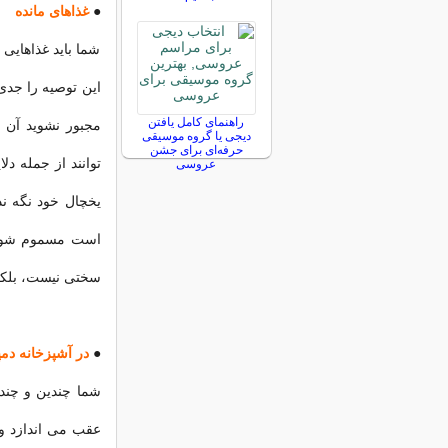
●
غذاهای مانده
شما باید غذاهایی
این توصیه را جدی ب
راهنمای کامل یافتن
مجبور نشوید آن ر
دیجی یا گروه موسیقی
حرفه‌ای برای جشن
عروسی
یخچال خود نگه ند
است مسموم شوید و
سختی نیست، بلکه
●
در آشپزخانه دمپا
شما چندین و چند س
عقب می اندازد و