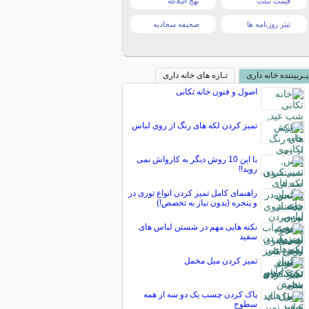
قیمت تبلت
نهج البلاغه
تیتر روزنامه ها
صحیفه سجادیه
پـربیننده خانه داری
تـازه های خانه داری
اصول و فنون خانه تکانی
تمیز کردن لکه های رنگ از روی لباس
با این 10 روش دیگر به کارواش نمی
روید!!
راهنمای کامل تمیز کردن انواع توری در
و پنجره (بدون نیاز به تخصص!)
نکته هایی مهم در شستن لباس های
سفید
تمیز کردن مبل مخمل
پاک کردن چسب یک دو سه از همه
سطوح