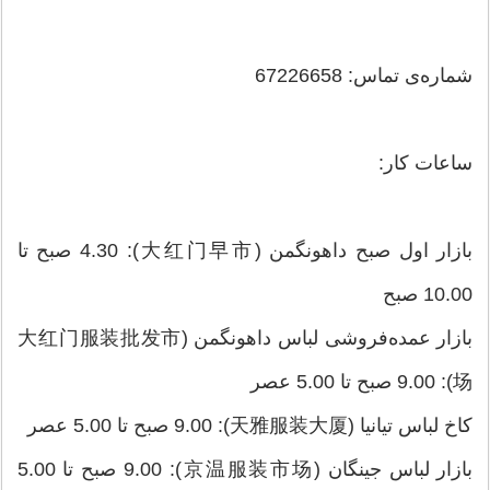
شماره‌ی تماس: 67226658
ساعات کار:
بازار اول صبح داهونگمن (大红门早市): 4.30 صبح تا
10.00 صبح
بازار عمده‌فروشی لباس داهونگمن (大红门服装批发市
场): 9.00 صبح تا 5.00 عصر
کاخ لباس تیانیا (天雅服装大厦): 9.00 صبح تا 5.00 عصر
بازار لباس جینگان (京温服装市场): 9.00 صبح تا 5.00