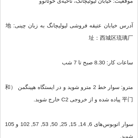
موقعیت: خیابان لیولیچانگ، ناحیه‌ی خوئانوو
آدرس خیابان عتیقه‌ فروشی لیولیچانگ به زبان چینی: 地
址：西城区琉璃厂
ساعات کار: 8.30 صبح تا 7 شب
مترو: سوار خط 2 مترو شوید و در ایستگاه هپینگمن （和
平门 پیاده شده و از خروجی C2 خارج شوید.
سوار اتوبوس‌های 6, 14, 15, 25, 50, 53, 57, 102 و 105
شوید.