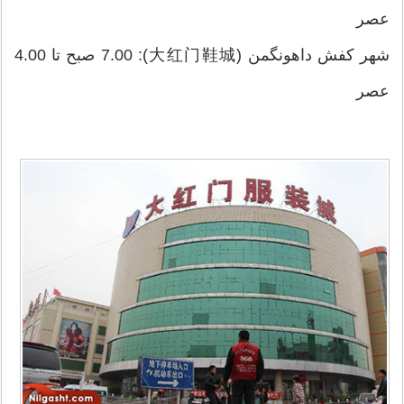
عصر
شهر کفش داهونگمن (大红门鞋城): 7.00 صبح تا 4.00
عصر