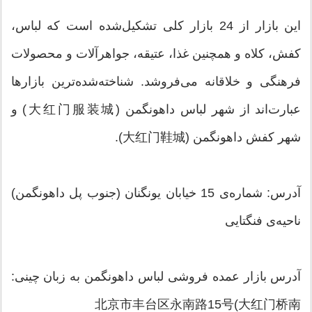
این بازار از 24 بازار کلی تشکیل‌شده است که لباس،
کفش، کلاه و همچنین غذا، عتیقه، جواهرآلات و محصولات
فرهنگی و خلاقانه می‌فروشد. شناخته‌شده‌ترین بازارها
عبارت‌اند از شهر لباس داهونگمن (大红门服装城) و
شهر کفش داهونگمن (大红门鞋城).
آدرس: شماره‌ی 15 خیابان یونگنان (جنوب پل داهونگمن)
ناحیه‌ی فنگتایی
آدرس بازار عمده‌ فروشی لباس داهونگمن به زبان چینی:
北京市丰台区永南路15号(大红门桥南