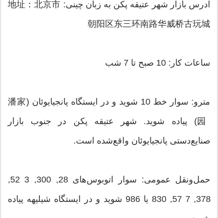
آدرس بازار شهر عتیقه پکن به زبان چینی: 地址：北京市
朝阳区东三环南路华威桥古玩城
ساعات کار: 10 صبح تا 7 شب
مترو: سوار خط 10 شوید و در ایستگاه پانجیایوئان (潘家
园) پیاده شوید. شهر عتیقه پکن در جنوب بازار
صنایع‌دستی پانجیایوئان واقع‌شده است.
حمل‌ونقل عمومی: سوار اتوبوس‌های 28, 300, 3 52,
378, 7 57, 830 یا 986 شوید و در ایستگاه شیلیهه پیاده