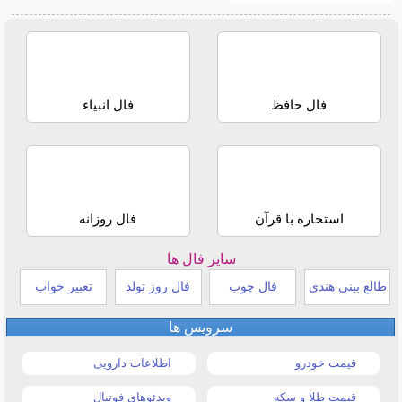
فال حافظ
فال انبیاء
استخاره با قرآن
فال روزانه
سایر فال ها
طالع بینی هندی
فال چوب
فال روز تولد
تعبیر خواب
سرویس ها
قیمت خودرو
اطلاعات دارویی
قیمت طلا و سکه
ویدئوهای فوتبال