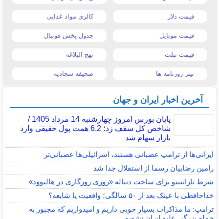
قیمت دلار
کالری مواد غذایی
قیمت موبایل
جدول پخش فوتبال
قیمت تبلت
نهج البلاغه
تیتر روزنامه ها
صحیفه سجادیه
آخرین اخبار ایران و جهان
پایان بورس امروز چهارشنبه 14 مرداد 1405 /
شاخص کل سقف زد؛ 6.2 همت پول حقیقی وارد
بازار سهام شد
ایرانی‌ها از ترامپ عصبانی هستند، اسرائیلی‌ها عصبانی‌تر
رامین رضاییان رسما از استقلال جدا شد
شرط تارانتینو برای ساخت دنباله «روزی روزگاری در هالیوود»
خداحافظی با عینک بعد از ۵۰ سالگی؛ واقعیت یا شایعه؟
ترامپ: ما مذاکرات بسیار خوبی داریم و امیدواریم که مجبور به
حمله بزرگی علیه ایران نشویم