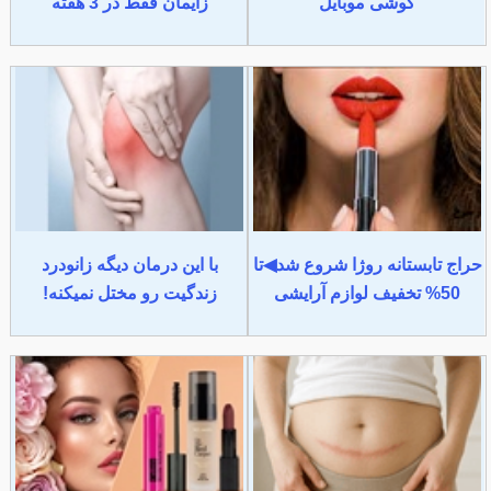
گوشی موبایل
زایمان فقط در 3 هفته
حراج تابستانه روژا شروع شد◀تا
با این درمان دیگه زانودرد
50% تخفیف لوازم آرایشی
زندگیت رو مختل نمیکنه!