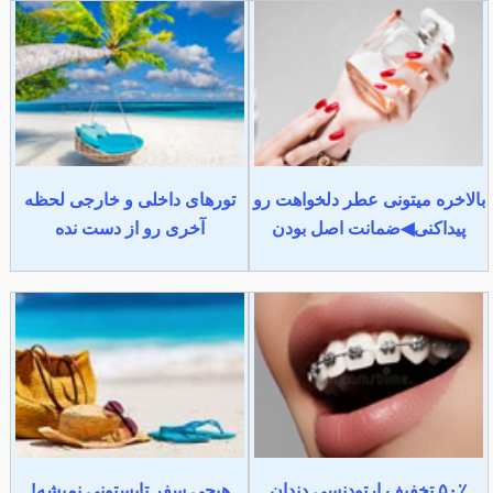
بالاخره میتونی عطر دلخواهت رو
تورهای داخلی و خارجی لحظه
پیداکنی◀ضمانت اصل بودن
آخری رو از دست نده
۵۰٪ تخفیف ارتودنسی دندان
هیچی سفر تابستونی نمیشه!