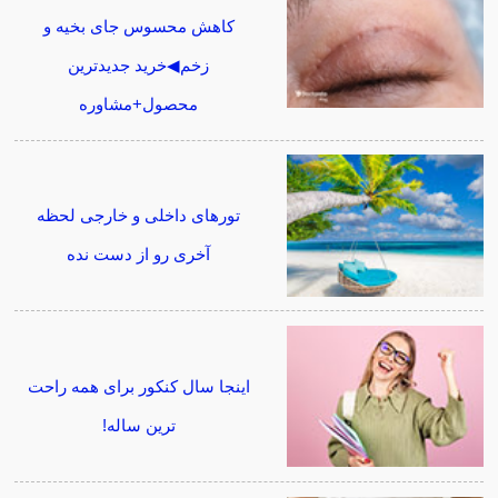
کاهش محسوس جای بخیه و
زخم◀خرید جدیدترین
محصول+مشاوره
تورهای داخلی و خارجی لحظه
آخری رو از دست نده
اینجا سال کنکور برای همه راحت
ترین ساله!