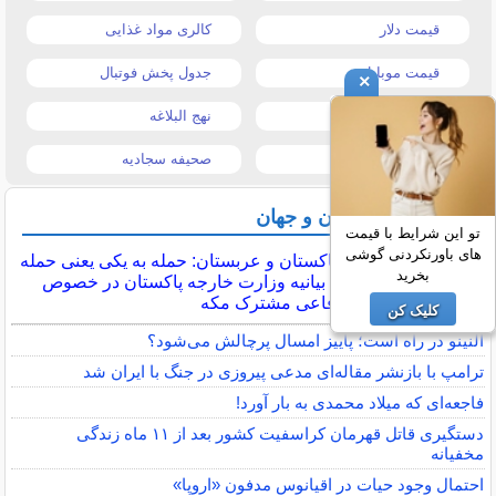
قیمت دلار
کالری مواد غذایی
قیمت موبایل
جدول پخش فوتبال
×
قیمت تبلت
نهج البلاغه
تیتر روزنامه ها
صحیفه سجادیه
آخرین اخبار ایران و جهان
تو این شرایط با قیمت
های باورنکردنی گوشی
ترکیه، پاکستان و عربستان: حمله به یکی یعنی حمله
بخرید
به همه / بیانیه وزارت خارجه پاکستان در خصوص
پیمان دفاعی مشترک مکه
کلیک کن
النینو در راه است؛ پاییز امسال پرچالش می‌شود؟
ترامپ با بازنشر مقاله‌ای مدعی پیروزی در جنگ با ایران شد
فاجعه‌ای که میلاد محمدی به بار آورد!
دستگیری قاتل قهرمان کراسفیت کشور بعد از ۱۱ ماه زندگی
مخفیانه
احتمال وجود حیات در اقیانوس مدفون «اروپا»