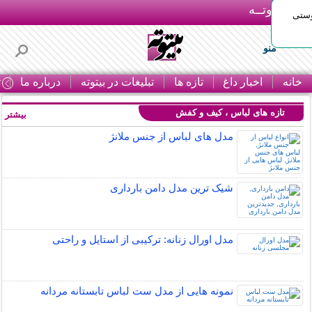
بـیتوتــه
وستی
منو
خانه
اخبار داغ
تازه ها
تبلیغات در بیتوته
درباره ما
ت
تازه های لباس ، کیف و کفش
بیشتر »
مدل های لباس از جنس ملانژ
شیک ترین مدل دامن بارداری
مدل اورال زنانه: ترکیبی از استایل و راحتی
نمونه هایی از مدل ست لباس تابستانه مردانه