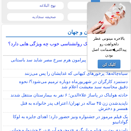
قیمت تبلت
نهج البلاغه
تیتر روزنامه ها
صحیفه سجادیه
آخرین اخبار ایران و جهان
بالاخره میتونی عطر
یک کلینیک روانشناسی خوب چه ویژگی هایی دارد؟
دلخواهت رو
پیداکنی◀ضمانت اصل
بودن
تحقیق جدید: سازه‌های پیرامون هرم سرخ مصر شاید سد باستانی
کلیک کن
برای مدیریت آب بودند
سیاه‌چاله‌ها؛ پرخورهای کیهانی که غذایشان را پس می‌زنند
دستمزد کارگران در شهریورماه دوباره ترمیم می‌شود؟/ نحوه
دقیق محاسبه سبد معیشت اعلام شد
حادثه هولناک در پاساژ علاءالدین؛ ۶ نفر به بیمارستان منتقل شدند
ناپدیدشدن زن ۴۵ ساله در تهران/ اعتراف پدر خانواده به قتل
همسر و دخترش
یک فیلم مرموز در جشنواره ونیز حضور دارد؛ اهدای جایزه به لوکا
گوادانینو
نامزدی بهترین فیلم و بازیگری «دوچرخه آبی» در ۲ جشنواره جهانی