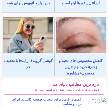
ارزانترین تورها اینجاست
خرید بلیط اتوبوس برای همه
کاهش محسوس جای بخیه و
گوشی گرونه؟ از اینجا با تخغیف
زخم◀خرید جدیدترین
بخر
محصول+مشاوره
تازه ترین مطالب دنیای مد
(طلا و جواهرات، لباس و کیف و کفش، دکوراسیون، مد و...)
سایر مطالب دنیای مد
راهنمای کامل برای انتخاب صفحه کابینت: انواع،
مزایا و معایب