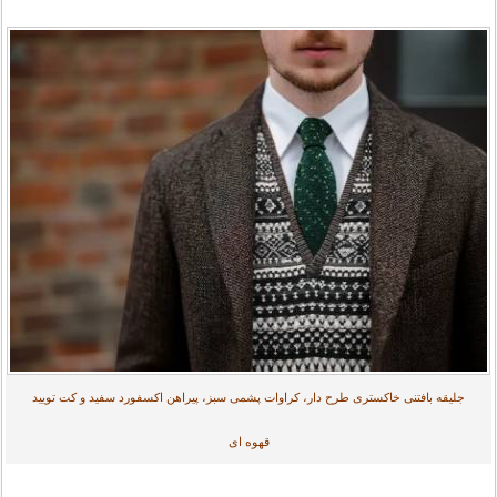
جلیقه بافتنی خاکستری طرح دار، کراوات پشمی سبز، پیراهن اکسفورد سفید و کت تویید
قهوه ای