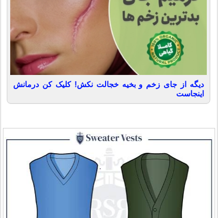
دیگه از جای زخم و بخیه خجالت نکش! کلیک کن درمانش
اینجاست