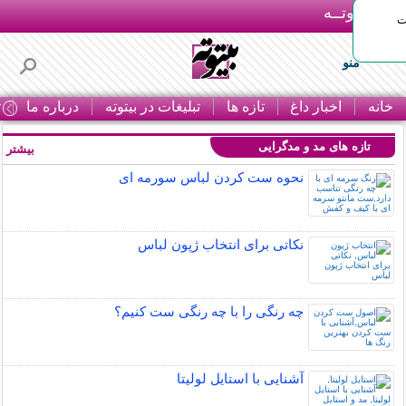
بـیتوتــه
ات
منو
خانه
اخبار داغ
تازه ها
تبلیغات در بیتوته
درباره ما
ت
تازه های مد و مدگرایی
بیشتر »
نحوه ست کردن لباس سورمه ای
نکاتی برای انتخاب ژپون لباس
چه رنگی را با چه رنگی ست کنیم؟
آشنایی با استایل لولیتا