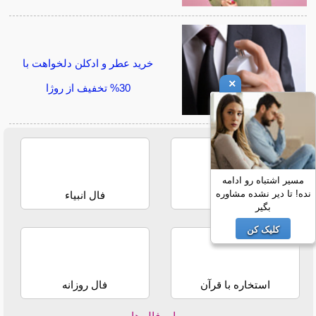
خرید عطر و ادکلن دلخواهت با
×
30% تخفیف از روژا
مسیر اشتباه رو ادامه
نده! تا دیر نشده مشاوره
فال حافظ
فال انبیاء
بگیر
کلیک کن
استخاره با قرآن
فال روزانه