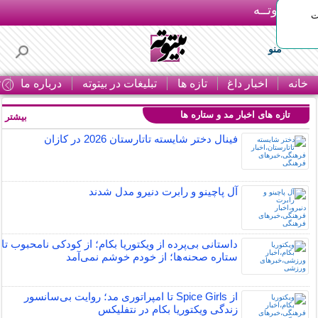
بـیتوتــه
ات
منو
خانه
اخبار داغ
تازه ها
تبلیغات در بیتوته
درباره ما
ت
تازه های اخبار مد و ستاره ها
بیشتر »
فینال دختر شایسته تاتارستان 2026 در کازان
آل پاچینو و رابرت دنیرو مدل شدند
داستانی بی‌پرده از ویکتوریا بکام؛ از کودکی نامحبوب تا
ستاره صحنه‌ها؛ از خودم خوشم نمی‌آمد
از Spice Girls تا امپراتوری مد؛ روایت بی‌سانسور
زندگی ویکتوریا بکام در نتفلیکس