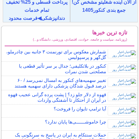
از الان آینده شغلیتو مشخص کن!
پرداخت قسطی و 25% تخفیف
جمع بندی کنکور1405
تمام خدمات
دندانپزشکی◀فرصت محدود
تازه ترین خبرها
(روزنامه، سیاست و جامعه، حوادث، اقتصادی، ورزشی، دانشگاه و...)
سایر خبرهای داغ
شمارش معکوس برای تورنمنت ۳ جانبه بین چادرملو،
گل‌گهر و پرسپولیس
کنکور در بلاتکلیفی؛ جدال بر سر تأثیر قطعی یا
مصلحتی شدن نمرات
تغییر سهمیه‌های کنکور به امسال نمی‌رسد / ۶۰
درصد قبول شدگان پزشکی دارای سهمیه هستند
قهوه از دلار جلو زد؟ | پشت پرده گرانی عجیب قهوه
در ایران از احتکار تا آشفتگی واردات
آیا ترامپ تایوان را فروخت؟
چرا خاموشـــــــی‌ها پایان ندارد؟
حملات سنتکام به ایران در پاسخ به سرنگونی یک