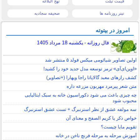
قیمت تبلت
نهج البلاغه
تیتر روزنامه ها
صحیفه سجادیه
امروز در بیتوته
فال روزانه - یکشنبه 18 مرداد 1405
اولین تصاویر شیائومی میکس فولد ۵ منتشر شد
«اوپن‌ای‌آی» ترمز توسعه مدل جدید خود را کشید!
کشف رازهای معبد گالاپاتا راجا ویهارا (+تصاویر)
متن شعر پیرمرد مهربون مزرعه داره
چه چیزی باعث می شود دکوراسیون خانه به سبک ایتالیایی
محبوب شود
سه مولفه عشق از نظر استرنبرگ + تست عشق استرنبرگ
خواص ذکر یا کریم الصفح و معنای آن
تقویم مایا چیست؟
آموزش مرحله به مرحله فرنچ ناخن در خانه