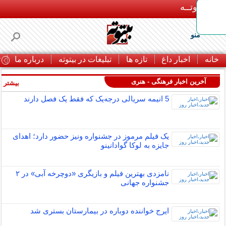
بـیتوتــه
منو
خانه
اخبار داغ
تازه ها
تبلیغات در بیتوته
درباره ما
ت
آخرین اخبار فرهنگی - هنری
بیشتر »
5 انیمه سریالی درجه‌یک که فقط یک فصل دارند
یک فیلم مرموز در جشنواره ونیز حضور دارد؛ اهدای
جایزه به لوکا گوادانینو
نامزدی بهترین فیلم و بازیگری «دوچرخه آبی» در ۲
جشنواره جهانی
ایرج خواننده دوباره در بیمارستان بستری شد