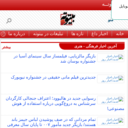
بـیتوتــه
وبایل
منو
خانه
اخبار داغ
تازه ها
تبلیغات در بیتوته
درباره ما
ت
آخرین اخبار فرهنگی - هنری
بیشتر »
بازیگر مالزیایی، فیلمساز سال سینمای آسیا در
جشنواره بوسان شد
جدیدترین فیلم مانی حقیقی در جشنواره نیویورک
رسوایی جدید در هالیوود؛ اعتراف جنجالی کارگردان
سرشناس به دروغ‌گویی درباره استفاده از هوش
مصنوعی!
تمام مردانی که در صف پوشیدن لباس جیمز باند
هستند/ بازیگر جدید مأمور ۰۰۷ تا پایان سال معرفی