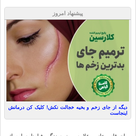
پیشنهاد امروز
دیگه از جای زخم و بخیه خجالت نکش! کلیک کن درمانش
اینجاست