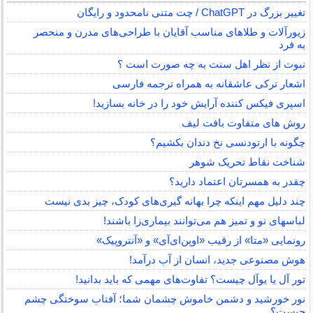
تغییر بزرگ در ChatGPT / چت متنی نامحدود و رایگان
زیورآلات و طلاهای مناسب آقایان با طراحی‌های مدرن و منحصر
به فرد
نبوت از نظر اهل سنت به چه صورت است ؟
اشعار ترکی عاشقانه به همراه ترجمه فارسی
اسپری فیکس کننده آرایش خود را در خانه بسازید!
روش های متفاوت بافت لیف
چگونه با ارتودنسی نخ دندان بکشیم؟
شناخت نقاط تحریک شوهر
چقدر به همسرتان اعتماد دارید؟
چند دلیل مهم اینکه چرا بهانه گیری‌های کودک، چیز بدی نیست
لباس‎های نو و تمیز هم می‌توانند بیماری‌زا باشند!
رونمایی «متا» از رقیب «اوپن‌ای‌آی» و «آنتروپیک»
هوش مصنوعی جدید، انسان از آب درآمد!
تور آل یا یوآل چیست؟ تفاوت‌های مهمی که باید بدانید!
نور خورشید و دشمن خاموش چشمان شما؛ آفتاب سوختگی چشم
چیست؟