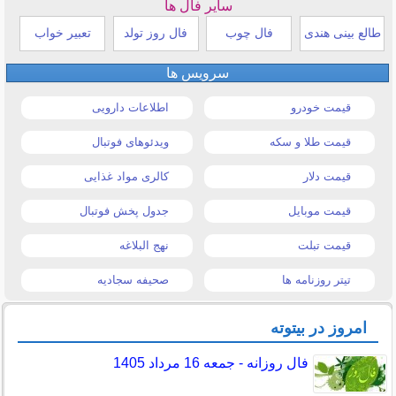
سایر فال ها
طالع بینی هندی
فال چوب
فال روز تولد
تعبیر خواب
سرویس ها
قیمت خودرو
اطلاعات دارویی
قیمت طلا و سکه
ویدئوهای فوتبال
قیمت دلار
کالری مواد غذایی
قیمت موبایل
جدول پخش فوتبال
قیمت تبلت
نهج البلاغه
تیتر روزنامه ها
صحیفه سجادیه
امروز در بیتوته
فال روزانه - جمعه 16 مرداد 1405