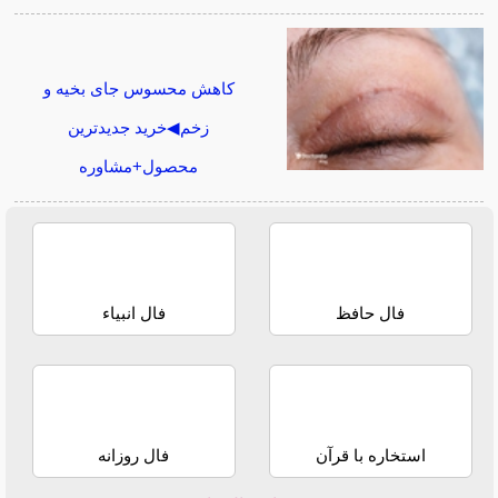
کاهش محسوس جای بخیه و
زخم◀خرید جدیدترین
محصول+مشاوره
فال حافظ
فال انبیاء
استخاره با قرآن
فال روزانه