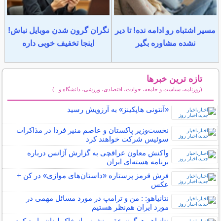
مسیر اشتباه رو ادامه نده! تا دیر
نگران گرون شدن موبایل نباش!
نشده مشاوره بگیر
اینجا تخفیف خوبی داره
تازه ترین خبرها
(روزنامه، سیاست و جامعه، حوادث، اقتصادی، ورزشی، دانشگاه و...)
سایر خبرهای داغ
«آنتونی هاپکینز» به آرزویش رسید
نخست‌وزیر پاکستان و عاصم منیر فردا در مذاکرات
سوئیس شرکت خواهند کرد
واکنش معاون عراقچی به گزارش آژانس درباره
برنامه هسته‌ای ایران
فرش قرمز پرستاره «داستان‌های موازی» در کن +
عکس
نتانیاهو: : من و ترامپ در مورد مسائل مهمی در
مورد ایران هم‌نظر هستیم
نتانیاهو هرگونه عقب نشینی از خاک لبنان را رد کرد