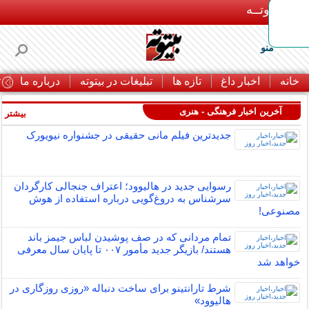
بـیتوتــه
منو
خانه
اخبار داغ
تازه ها
تبلیغات در بیتوته
درباره ما
ت
آخرین اخبار فرهنگی - هنری
بیشتر »
جدیدترین فیلم مانی حقیقی در جشنواره نیویورک
رسوایی جدید در هالیوود؛ اعتراف جنجالی کارگردان
سرشناس به دروغ‌گویی درباره استفاده از هوش
مصنوعی!
تمام مردانی که در صف پوشیدن لباس جیمز باند
هستند/ بازیگر جدید مأمور ۰۰۷ تا پایان سال معرفی
خواهد شد
شرط تارانتینو برای ساخت دنباله «روزی روزگاری در
هالیوود»