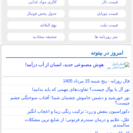
قیمت دلار
کالری مواد غذایی
قیمت موبایل
جدول پخش فوتبال
قیمت تبلت
نهج البلاغه
تیتر روزنامه ها
صحیفه سجادیه
امروز در بیتوته
هوش مصنوعی جدید، انسان از آب درآمد!
فال روزانه - پنج شنبه 15 مرداد 1405
تور آل یا یوآل چیست؟ تفاوت‌های مهمی که باید بدانید!
نور خورشید و دشمن خاموش چشمان شما؛ آفتاب سوختگی چشم
چیست؟
دکوراسیون بنفش و زرد؛ ترکیب رنگی زیبا و اعجاب انگیز
علل، علایم و درمان سندرم فرتوتی؛ از شایع ترین مشکلات
سالمندی