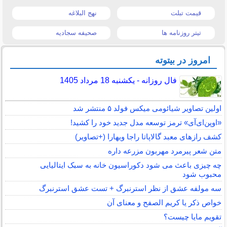
قیمت تبلت
نهج البلاغه
تیتر روزنامه ها
صحیفه سجادیه
امروز در بیتوته
فال روزانه - یکشنبه 18 مرداد 1405
اولین تصاویر شیائومی میکس فولد ۵ منتشر شد
«اوپن‌ای‌آی» ترمز توسعه مدل جدید خود را کشید!
کشف رازهای معبد گالاپاتا راجا ویهارا (+تصاویر)
متن شعر پیرمرد مهربون مزرعه داره
چه چیزی باعث می شود دکوراسیون خانه به سبک ایتالیایی
محبوب شود
سه مولفه عشق از نظر استرنبرگ + تست عشق استرنبرگ
خواص ذکر یا کریم الصفح و معنای آن
تقویم مایا چیست؟