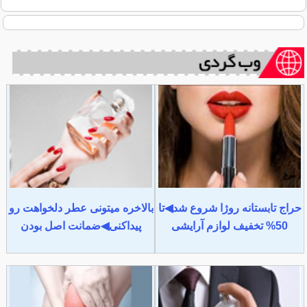
حراج تابستانه روژا شروع شد◀تا
بالاخره میتونی عطر دلخواهت رو
50% تخفیف لوازم آرایشی
پیداکنی◀ضمانت اصل بودن