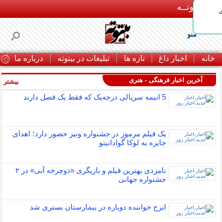
بـیتوتــه
منو
خانه
اخبار داغ
تازه ها
تبلیغات در بیتوته
درباره ما
ت
آخرین اخبار فرهنگی - هنری
بیشتر »
5 انیمه سریالی درجه‌یک که فقط یک فصل دارند
یک فیلم مرموز در جشنواره ونیز حضور دارد؛ اهدای
جایزه به لوکا گوادانینو
نامزدی بهترین فیلم و بازیگری «دوچرخه آبی» در ۲
جشنواره جهانی
ایرج خواننده دوباره در بیمارستان بستری شد