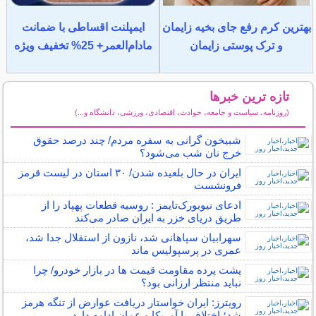
بهترین کرم رفع جای بخیه زایمان
ایمپلنت اقساطی با ضمانت
و ترک پوستی زایمان
مادام‌العمر+ 25% تخفیف ویژه
تازه ترین خبرها
(روزنامه، سیاست و جامعه، حوادث، اقتصادی، ورزشی، دانشگاه و...)
سایر خبرهای داغ
شبیخون گرانی به سفره مردم/ چند درصد حقوق
خرج نان شب می‌شود؟
ایران در حال بلعیده شدن/ ۳۰ استان در لیست قرمز
فرونشست
ادعای نیویورک‌تایمز : روسیه قطعات پهپاد را از
طریق دریای خزر به ایران صادر می‌کند
سهرابیان سپاهانی شد، نازون از استقلال جدا شد،
عمری در پرسپولیس ماند
پشت پرده مقاومت قیمت‌ ها در بازار خودرو/ چرا
نباید منتظر ارزانی بود؟
رویترز: ایران خواستار دریافت عوارض از تنگه هرمز
شد؛ اختلاف با آمریکا و عمان ادامه دارد