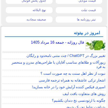
قیمت موبایل
جدول پخش فوتبال
قیمت تبلت
نهج البلاغه
تیتر روزنامه ها
صحیفه سجادیه
امروز در بیتوته
فال روزانه - جمعه 16 مرداد 1405
تغییر بزرگ در ChatGPT / چت متنی نامحدود و رایگان
زیورآلات و طلاهای مناسب آقایان با طراحی‌های مدرن و منحصر
به فرد
نبوت از نظر اهل سنت به چه صورت است ؟
اشعار ترکی عاشقانه به همراه ترجمه فارسی
اسپری فیکس کننده آرایش خود را در خانه بسازید!
روش های متفاوت بافت لیف
چگونه با ارتودنسی نخ دندان بکشیم؟
شناخت نقاط تحریک شوهر