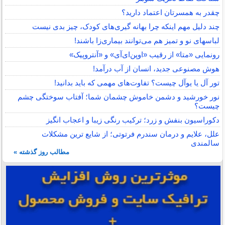
چقدر به همسرتان اعتماد دارید؟
چند دلیل مهم اینکه چرا بهانه گیری‌های کودک، چیز بدی نیست
لباس‎های نو و تمیز هم می‌توانند بیماری‌زا باشند!
رونمایی «متا» از رقیب «اوپن‌ای‌آی» و «آنتروپیک»
هوش مصنوعی جدید، انسان از آب درآمد!
تور آل یا یوآل چیست؟ تفاوت‌های مهمی که باید بدانید!
نور خورشید و دشمن خاموش چشمان شما؛ آفتاب سوختگی چشم
چیست؟
دکوراسیون بنفش و زرد؛ ترکیب رنگی زیبا و اعجاب انگیز
علل، علایم و درمان سندرم فرتوتی؛ از شایع ترین مشکلات
سالمندی
مطالب روز گذشته »