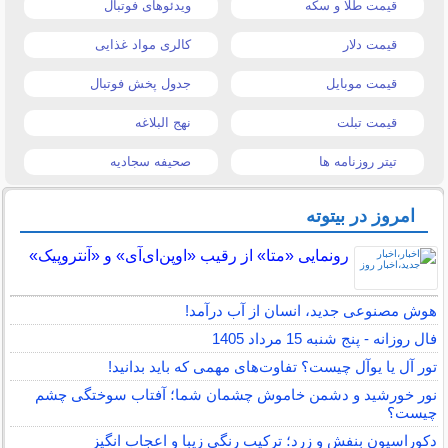
قیمت طلا و سکه
ویدئوهای فوتبال
قیمت دلار
کالری مواد غذایی
قیمت موبایل
جدول پخش فوتبال
قیمت تبلت
نهج البلاغه
تیتر روزنامه ها
صحیفه سجادیه
امروز در بیتوته
رونمایی «متا» از رقیب «اوپن‌ای‌آی» و «آنتروپیک»
هوش مصنوعی جدید، انسان از آب درآمد!
فال روزانه - پنج شنبه 15 مرداد 1405
تور آل یا یوآل چیست؟ تفاوت‌های مهمی که باید بدانید!
نور خورشید و دشمن خاموش چشمان شما؛ آفتاب سوختگی چشم
چیست؟
دکوراسیون بنفش و زرد؛ ترکیب رنگی زیبا و اعجاب انگیز