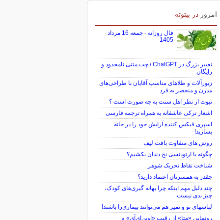
امروز
در بیتوته
فال روزانه - جمعه 16 مرداد
1405
تغییر بزرگ در ChatGPT / چت متنی نامحدود و
رایگان
زیورآلات و طلاهای مناسب آقایان با طراحی‌های
مدرن و منحصر به فرد
نبوت از نظر اهل سنت به چه صورت است ؟
اشعار ترکی عاشقانه به همراه ترجمه فارسی
اسپری فیکس کننده آرایش خود را در خانه
بسازید!
روش های متفاوت بافت لیف
چگونه با ارتودنسی نخ دندان بکشیم؟
شناخت نقاط تحریک شوهر
چقدر به همسرتان اعتماد دارید؟
چند دلیل مهم اینکه چرا بهانه گیری‌های کودک،
چیز بدی نیست
لباس‎های نو و تمیز هم می‌توانند بیماری‌زا باشند!
رونمایی «متا» از رقیب «اوپن‌ای‌آی» و