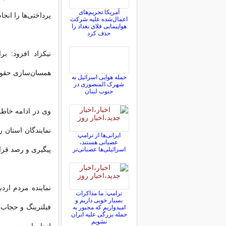
آمریکا تحریم‌های
پرداختی‌ها را انج
اعمال‌شده علیه شرکت
هواپیمایی فلای بغداد را
حذف کرد
نیکزاد افزود: 
همسان‌سازی حقوق 
حمله هوایی اسرائیل به
شهرک المنصوری در
جنوب لبنان
وی در ادامه خاط
نمایندگان استان 
ایرانی‌ها از ترامپ
عصبانی هستند،
پیگیری و رصد قرار
اسرائیلی‌ها عصبانی‌تر
نماینده مردم ار
ترامپ: ما مذاکرات
بسیار خوبی داریم و
فیلترینگ و حجاب 
امیدواریم که مجبور به
حمله بزرگی علیه ایران
نشویم