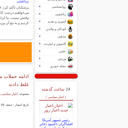
برداشتی
روانشناسی
می‌خواهیم درست کار ک
زناشویی
وقتش نیست‌. ما ایران
آشپزی و تغذیه
کردیم و به تبع آن وز
کودکان و والدین
مذهبی
کامپیوتر و اینترنت
علمی
ورزش
مجله خودرو
ادامه حملات مج
غلط دادند
24
ساعت گذشته
اخبار سیاسی و
مجموعه:
( اخبار سیاسی )
تاریخ انتشار : جمعه, 09 آذر 1403 09:23
رئیس جمهور آمریکا
افشاگران «کمبود ذخایر