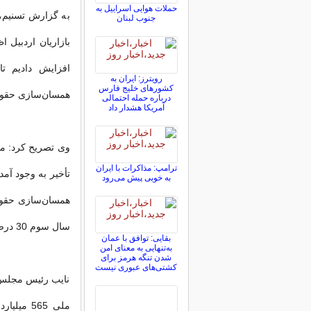
حملات هوایی اسراییل به
به گزارش تسنیم،
جنوب لبنان
رویترز: ایران به
کشورهای خلیج فارس
همسان‌سازی حقوق
درباره حمله احتمالی
آمریکا هشدار داد
وی تصریح کرد: مت
ترامپ: مذاکرات با ایران
تأخیر به وجود آم
به خوبی پیش می‌رود
سال سوم 30 درصد مابقی این طرح اجرایی و عملیاتی خواهد شد.
بقایی: توافق با عمان
به‌تنهایی به معنای امن
شدن تنگه هرمز برای
کشتی‌های عبوری نیست
نایب رئیس مجلس 
ملی 565 