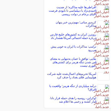
افراطی‌ها علیه مذاکره؛ از ضدیت
احمدی‌نژاد با دیپلماسی تا نابودی فرصت
احیای برجام در دولت رییسی
کریدور میانی؛ مهم‌ترین خبر پنهان
مذاکرات
رویترز: ایران به کشورهای خلیج فارس
درباره حمله احتمالی آمریکا هشدار داد
ترامپ: مذاکرات با ایران به خوبی پیش
می‌رود
بقایی: توافق با عمان به‌تنهایی به معنای
امن شدن تنگه هرمز برای کشتی‌های
عبوری نیست
آمریکا تحریم‌های اعمال‌شده علیه شرکت
هواپیمایی فلای بغداد را حذف کرد
درآمد میلیاردی از تنگه هرمز؛ واقعیت یا
اغراق؟
اوکراین، روسیه را هدف حمله قرار داد/
آمار کشته و زخمی ها اعلام شد