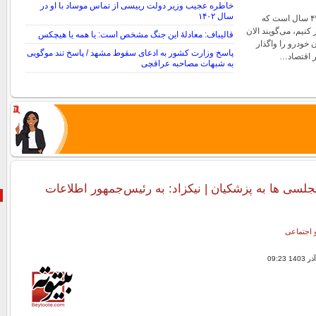
خاطره عجیب وزیر دولت رییسی از تماس موساد با او در
سال ۱۴۰۲
پزشکیان تأکید کرد: ۴۷ سال است که
نیم، می‌گویند الان
قالیباف: معادلهٔ این جنگ مشخص است: یا همه یا هیچکس
 خودرو را واگذار
پاسخ وزارت کشور به ادعای سقوط مشهد / پاسخ تند موگویی
یر اقتصاد…
به شبهات مصاحبه عراقچی
لسی ها به پزشکیان | نیکزاد: به رئیس‌جمهور اطلاعات
 اجتماعی