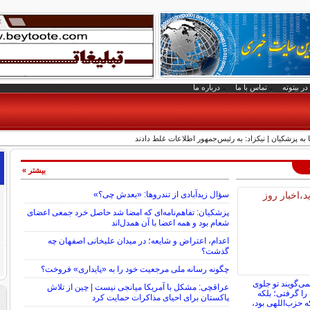
در بیتوته
تماس با ما
درباره ما
ه پزشکیان | نیکزاد: به رئیس‌جمهور اطلاعات غلط دادند
بیشتر »
سؤال زیدآبادی از تندروها: «بعدش چی؟»
پزشکیان: تفاهم‌نامه‌ای که امضا شد حاصل خرد جمعی اعضای
شعام بود و همه اعضا با آن همدل‌اند
اعدام، اعتراض و شایعه؛ در میدان علیخانی اصفهان چه
گذشت؟
چگونه رسانه ملی مرجعیت خود را به «پایداری» فروخت؟
ی‌گویند تو جلوی
عراقچی: مشکل با آمریکا میانجی نیست | چین از تلاش
را گرفتی؛ بلکه
پاکستان برای احیای مذاکرات حمایت کرد
که حزب‌اللهی بود،