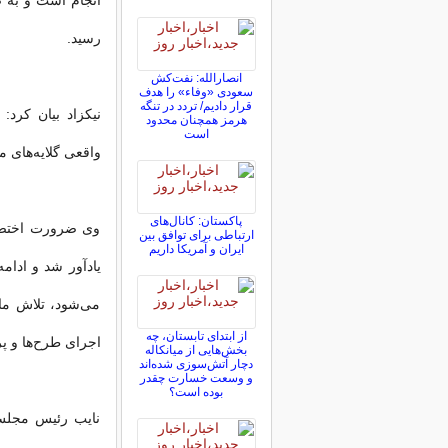
رسید.
انصارالله: نفت‌کش
سعودی «وفاء» را هدف
قرار دادیم/ تردد در تنگه
نیکزاد بیان کرد
هرمز همچنان محدود
است
واقعی گلایه‌های 
پاکستان: کانال‌های
وی ضرورت اختصاص
ارتباطی برای توافق بین
ایران و آمریکا داریم
می‌شود، تلاش ما 
از ابتدای تابستان، چه
اجرای طرح‌ها و پر
بخش‌هایی از میانکاله
دچار آتش‌سوزی شده‌اند
و وسعت خسارت چقدر
بوده است؟