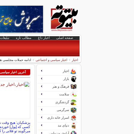
صفحه اصلی
اخبار داغ
مطالب تازه
تبلیغات 
اخبار
اخبار سیاسی و اجتماعی
ادامه حملات مجلسی ها ب
اخبار
آخرین اخبار سیاسی
بازار
فرهنگ و هنر
سلامت
گردشگری
سرگرمی
اسرار خانه داری
پزشکیان: هیچ وقت نم
دنیای مد
کسی که [پول] خورده 
می‌گویند تو فلانی را 
آرایش و زیبایی