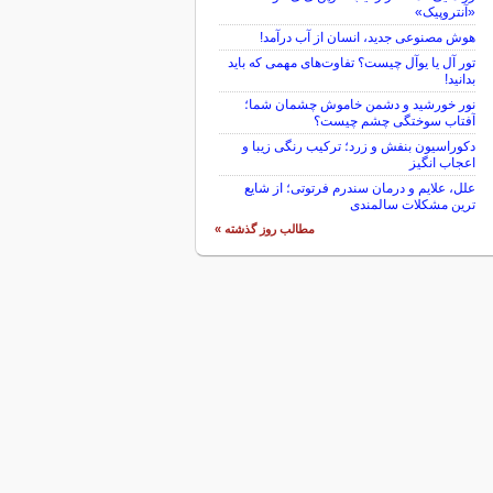
«آنتروپیک»
هوش مصنوعی جدید، انسان از آب درآمد!
تور آل یا یوآل چیست؟ تفاوت‌های مهمی که باید
بدانید!
نور خورشید و دشمن خاموش چشمان شما؛
آفتاب سوختگی چشم چیست؟
دکوراسیون بنفش و زرد؛ ترکیب رنگی زیبا و
اعجاب انگیز
علل، علایم و درمان سندرم فرتوتی؛ از شایع
ترین مشکلات سالمندی
مطالب روز گذشته »