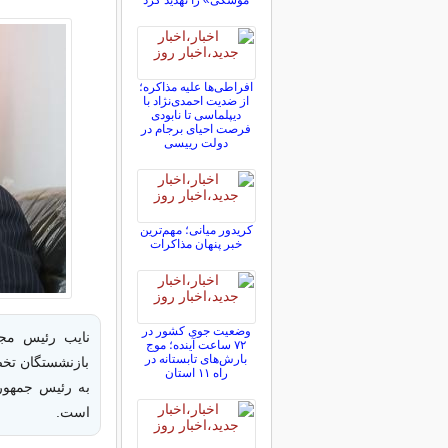
موشکی» را تهدید کرد
افراطی‌ها علیه مذاکره؛
از ضدیت احمدی‌نژاد با
دیپلماسی تا نابودی
فرصت احیای برجام در
دولت رییسی
کریدور میانی؛ مهم‌ترین
خبر پنهان مذاکرات
وضعیت جوی کشور در
۷۲ ساعت آینده؛ موج
بارش‌های تابستانه در
بازنشستگان تخص
راه ۱۱ استان
به رئیس جمهور 
است.