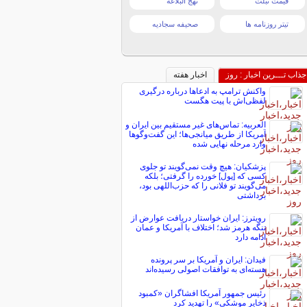
قیمت تبلت
نهج البلاغه
تیتر روزنامه ها
صحیفه سجادیه
جذاب تـــرین اخبار : روز
اخبار هفته
واکنش ترامپ به ادعاها درباره درگیری
لفظی‌اش با پیت هگست
العربیه: تماس‌های غیر مستقیم بین ایران و
آمریکا از طریق میانجی‌ها؛ این گفت‌و‌گو‌ها
وارد مرحله نهایی شده
پزشکیان: هیچ وقت نمی‌گویند تو جلوی
کسی که [پول] خورده را گرفتی؛ بلکه
می‌گویند تو فلانی را که حزب‌اللهی بود،
برداشتی
رویترز: ایران خواستار دریافت عوارض از
تنگه هرمز شد؛ اختلاف با آمریکا و عمان
ادامه دارد
فیدان: ایران و آمریکا بر سر پرونده
هسته‌ای به توافقات اصولی رسیده‌اند
رئیس جمهور آمریکا افشاگران «کمبود
ذخایر موشکی» را تهدید کرد