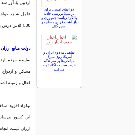
اردبیل یادآور شد 
دو اتفاق امنیتی برای
ترامپ؛ بررسی حادثه
عامل شاهد خواهی
بالگرد ریاست‌جمهوری و
بازداشت فردی مسلح در
500 کلاس درس با پیش‌بینی اعتبار 750 میلیارد تومان آغاز شود.
زمین گلف
دولت منابع ارزا
تفاهم‌نامه دوم ایران و
آمریکا روی میز؟؛
نماینده مردم ا
میانجی‌ها بر سر تنگه
هرمز سند جداگانه تهیه
می‌کنند
فعال و زمینه اشتغ
ارزان قیمت انجام 