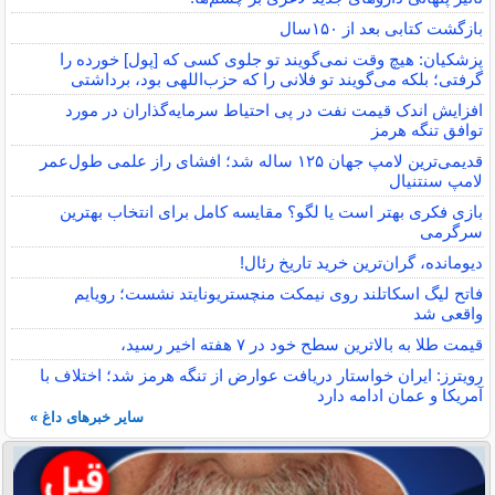
بازگشت کتابی بعد از ۱۵۰سال
پزشکیان: هیچ وقت نمی‌گویند تو جلوی کسی که [پول] خورده را
گرفتی؛ بلکه می‌گویند تو فلانی را که حزب‌اللهی بود، برداشتی
افزایش اندک قیمت نفت در پی احتیاط سرمایه‌گذاران در مورد
توافق تنگه هرمز
قدیمی‌ترین لامپ جهان ۱۲۵ ساله شد؛ افشای راز علمی طول‌عمر
لامپ سنتنیال
بازی فکری بهتر است یا لگو؟ مقایسه کامل برای انتخاب بهترین
سرگرمی
دیومانده، گران‌ترین خرید تاریخ رئال!
فاتح لیگ اسکاتلند روی نیمکت منچستریونایتد نشست؛ رویایم
واقعی شد
قیمت طلا به بالاترین سطح خود در ۷ هفته اخیر رسید،
رویترز: ایران خواستار دریافت عوارض از تنگه هرمز شد؛ اختلاف با
آمریکا و عمان ادامه دارد
سایر خبرهای داغ »