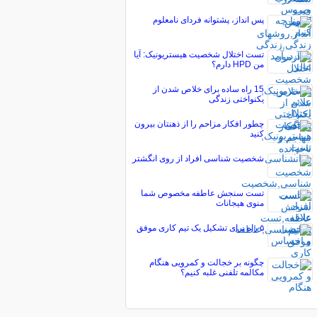
پس انداز، پشتوانه فردای نامعلوم
تست اختلال شخصیت هیستریونیک: آیا
من HPD دارم؟
15 راه ساده برای خلاص شدن از
یکنواختی زندگی
چطور افکار مزاحم را از ذهنتان بیرون
کنید
شخصیت شناسی افراد از روی انگشتر
تست سنجش عاطفه مخصوص شما
منوی هیجانات
۵ راه برای تشکیل یک تیم کاری موفق
چگونه بر خجالت و کمرویی هنگام
مکالمه تلفنی غلبه کنیم؟