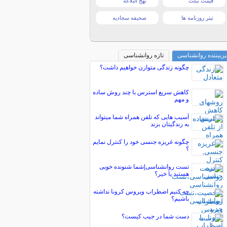
قیمت تبلت
نهج البلاغه
تیتر روزنامه ها
صحیفه سجادیه
پربیننده روانشناسی
تازه روانشناسی
چگونه زندگی متوازن خواهیم داشت؟
کاهش سریع استرس با چند روش ساده
و مهم
آسیب هایی که تلفن همراه شما میتواند
به زندگیتان بزند
چگونه غریزه جنسی خود را کنترل نمایم
؟
تست روانشناسی|شما شنونده خوبی
هستید یا خیر؟
چه کنیم اضطراب ویروس کرونا نداشته
باشیم؟
دست شما در جیب کیست؟