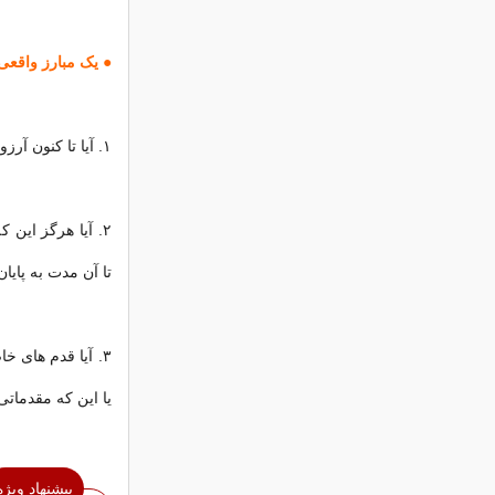
● یک مبارز واقعی
۱. آیا تا کنون آرزوهای دور و درازتان را روی کاغذ نوشته اید؟
۲. آیا هرگز این 
تا آن مدت به پایان
۳. آیا قدم های 
یا این که مقدماتی
پیشنهاد ویژه