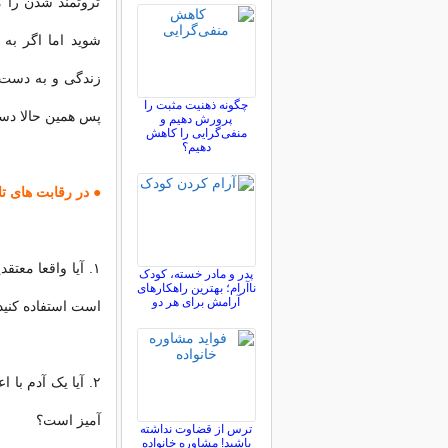
ثروتمند شدن را م
زندگی و به دست آ
چگونه ذهنیت مثبت را
پس همین حالا دست
پرورش دهیم و
منفی‌گرایی را کاهش
دهیم؟
● در رقابت های ت
۱. آیا واقعا مع
پدر و مادر خسته، کودک
ناآرام؛ بهترین راهکارهای
آرامش برای هر دو
است استفاده کنید
۲. آیا یک آدم با
آمیز است؟
ترس از قضاوت نداشته
باشید! مشاوره خانواده