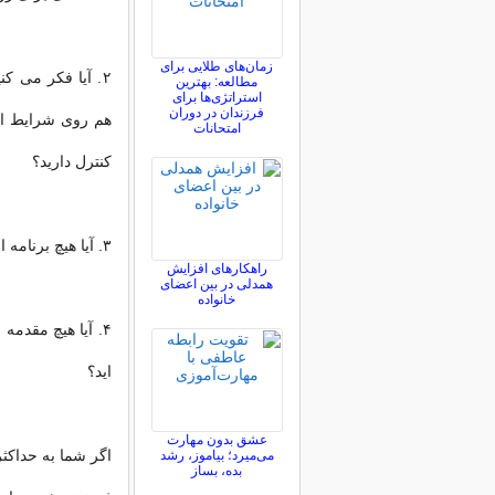
زمان‌های طلایی برای
۲. آیا فکر می ک
مطالعه: بهترین
استراتژی‌ها برای
فرزندان در دوران
هم روی شرایط اق
امتحانات
کنترل دارید؟
۳. آیا هیچ برنامه ای برای ثروتمند شدن دارید؟
راهکارهای افزایش
همدلی در بین اعضای
خانواده
۴. آیا هیچ مقدم
اید؟
عشق بدون مهارت
اگر شما به حداکث
می‌میرد؛ بیاموز، رشد
بده، بساز