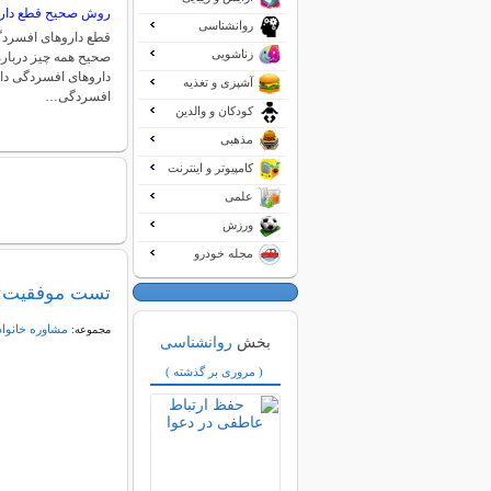
روش صحیح قطع دار
روانشناسی
قطع داروهای افسردگ
زناشویی
صحیح همه چیز دربا
داروهای افسردگی دا
آشپزی و تغذیه
افسردگی…
کودکان و والدین
مذهبی
کامپیوتر و اینترنت
علمی
ورزش
مجله خودرو
تست موفقیت: 
مشاوره خانواد
مجموعه:
بخش
روانشناسی
( مروری بر گذشته )