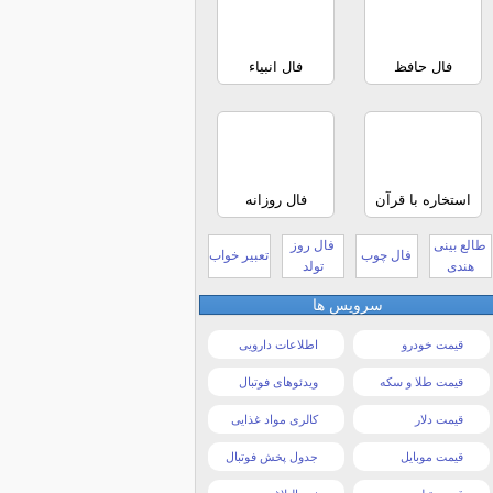
فال حافظ
فال انبیاء
استخاره با قرآن
فال روزانه
طالع بینی
فال روز
فال چوب
تعبیر خواب
هندی
تولد
سرویس ها
قیمت خودرو
اطلاعات دارویی
قیمت طلا و سکه
ویدئوهای فوتبال
قیمت دلار
کالری مواد غذایی
قیمت موبایل
جدول پخش فوتبال