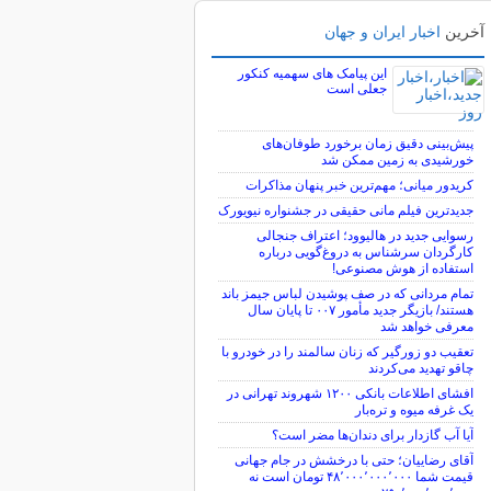
آخرین
اخبار ایران و جهان
این پیامک های سهمیه کنکور
جعلی است
پیش‌بینی دقیق زمان برخورد طوفان‌های
خورشیدی به زمین ممکن شد
کریدور میانی؛ مهم‌ترین خبر پنهان مذاکرات
جدیدترین فیلم مانی حقیقی در جشنواره نیویورک
رسوایی جدید در هالیوود؛ اعتراف جنجالی
کارگردان سرشناس به دروغ‌گویی درباره
استفاده از هوش مصنوعی!
تمام مردانی که در صف پوشیدن لباس جیمز باند
هستند/ بازیگر جدید مأمور ۰۰۷ تا پایان سال
معرفی خواهد شد
تعقیب دو زورگیر که زنان سالمند را در خودرو با
چاقو تهدید می‌کردند
افشای اطلاعات بانکی ۱۲۰۰ شهروند تهرانی در
یک غرفه میوه و تره‌بار
آیا آب گازدار برای دندان‌ها مضر است؟
آقای رضاییان؛ حتی با درخشش در جام جهانی
قیمت شما ۴۸٬۰۰۰٬۰۰۰٬۰۰۰ تومان است نه