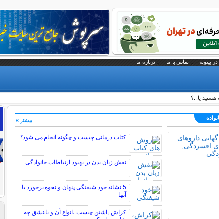
در بیتوته
تماس با ما
درباره ما
تید یا...؟
نواده
بیشتر »
کتاب درمانی چیست و چگونه انجام می شود؟
نقش زبان بدن در بهبود ارتباطات خانوادگی
5 نشانه خود شیفتگی پنهان و نحوه برخورد با
آنها
کراش داشتن چیست ،انواع آن و باعشق چه