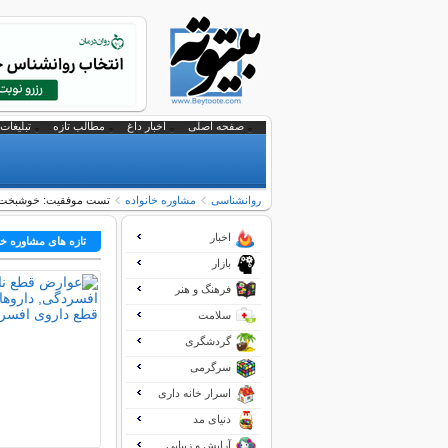
صفحه اصلی
اخبار داغ
مطالب تازه
تبلیغات 
روانشناسی
مشاوره خانواده
تست موفقیت: خوشبخت هس
اخبار
تازه های مشاوره خا
بازار
فرهنگ و هنر
سلامت
گردشگری
سرگرمی
اسرار خانه داری
دنیای مد
آرایش و زیبایی