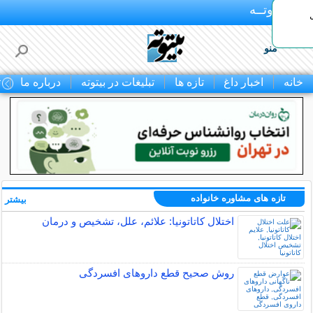
بـیتوتــه
منو
خانه
اخبار داغ
تازه ها
تبلیغات در بیتوته
درباره ما
ت
تازه های مشاوره خانواده
بیشتر »
اختلال کاتاتونیا: علائم، علل، تشخیص و درمان
روش صحیح قطع داروهای افسردگی