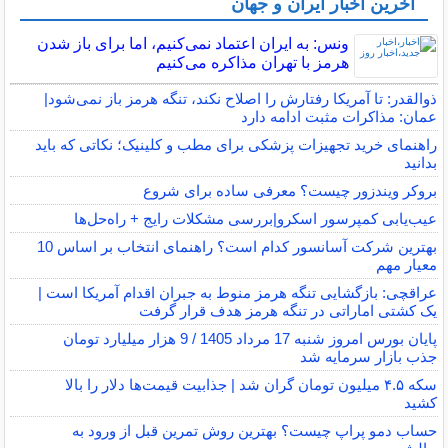
آخرین اخبار ایران و جهان
ونس: به ایران اعتماد نمی‌کنیم، اما برای باز شدن
هرمز با تهران مذاکره می‌کنیم
ذوالقدر: تا آمریکا رفتارش را اصلاح نکند، تنگه هرمز باز نمی‌شود|
عمان: مذاکرات مثبت ادامه دارد
راهنمای خرید تجهیزات پزشکی برای مطب و کلینیک؛ نکاتی که باید
بدانید
بروکر ویندزور چیست؟ معرفی ساده برای شروع
عیب‌یابی کمپرسور اسکرو|بررسی مشکلات رایج + راه‌حل‌ها
بهترین شرکت آسانسور کدام است؟ راهنمای انتخاب بر اساس 10
معیار مهم
عراقچی: بازگشایی تنگه هرمز منوط به جبران اقدام آمریکا است |
یک کشتی اماراتی در تنگه هرمز هدف قرار گرفت
پایان بورس امروز شنبه 17 مرداد 1405 / 9 هزار میلیارد تومان
جذب بازار سرمایه شد
سکه ۴.۵ میلیون تومان گران شد | جذابیت قیمت‌ها دلار را بالا
کشید
حساب دمو پراپ چیست؟ بهترین روش تمرین قبل از ورود به