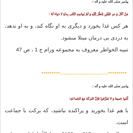
پيامبر صلى ‏الله ‏عليه ‏و ‏آله :
مَنْ اَكَلَ وَ ذو عَيْنَيْنِ يَنْظُرُ اِلَيْهِ وَ لَمْ يُواسِهِ ابْتُلى بِداءٍ لا دَواءَ لَهُ ؛
هر كس غذا بخورد و ديگرى به او نگاه كند، و به او ندهد،
به دردى بى درمان مبتلا مى‏شود.
تنبيه الخواطر معروف به مجموعه ورام ج 1 ، ص 47
*********---------------------------*********
پيامبر صلى‏ الله‏ عليه ‏و‏ آله :
كُلوا جَميعا وَ لا تَفَرَّقوا فَاِنَّ البَرَكَةَ مَعَ الجَماعَةِ؛
با هم غذا بخوريد و پراكنده نباشيد، كه بركت با جماعت
است.