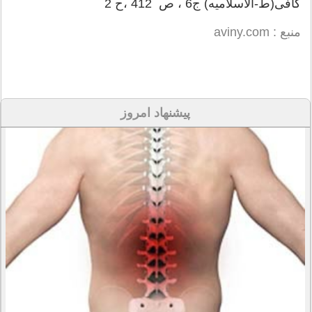
کافی(ط-الاسلامیه) ج6 ، ص 412 ،ح 2
منبع : aviny.com
پیشنهاد امروز