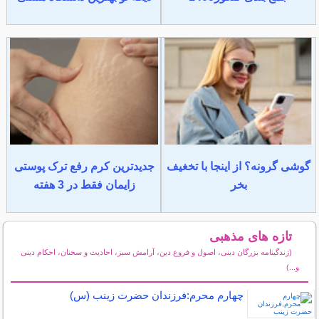
گوشی گرونه؟ از اینجا با تخغیف
جدیدترین کرم رفع ترک پوستی
بخر
زایمان فقط در 3 هفته
تازه های مذهبی
(زندگینامه بزرگان دینی، اصول و فروع دین، آرامش سبز، احادیث و سخنان، احکام دینی
و...)
سایر مطالب مذهبی
چهارم محرم:فرزندان حضرت زینب (س)