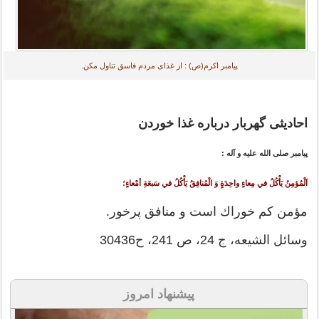
پیامبر اکرم(ص) : از غذای مردم فاسق تناول مکن.
احادیثی گهربار درباره غذا خوردن
پيامبر صلى ‏الله ‏عليه ‏و ‏آله :
اَلْمُؤمِنُ يَأْكُلُ في مِعاءٍ واحِدَةٍ وَ الْمُنافِقُ يَأْكُلُ في سَبعَةِ أمْعاءٍ؛
مؤمن كم خوراك است و منافق پرخور.
وسائل الشيعه، ج 24، ص 241، ح30436
پیشنهاد امروز