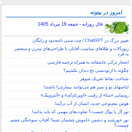
امروز در بیتوته
فال روزانه - جمعه 16 مرداد 1405
تغییر بزرگ در ChatGPT / چت متنی نامحدود و رایگان
زیورآلات و طلاهای مناسب آقایان با طراحی‌های مدرن و منحصر
به فرد
اشعار ترکی عاشقانه به همراه ترجمه فارسی
چگونه با ارتودنسی نخ دندان بکشیم؟
شناخت نقاط تحریک شوهر
لباس‎های نو و تمیز هم می‌توانند بیماری‌زا باشند!
رونمایی «متا» از رقیب «اوپن‌ای‌آی» و «آنتروپیک»
هوش مصنوعی جدید، انسان از آب درآمد!
تور آل یا یوآل چیست؟ تفاوت‌های مهمی که باید بدانید!
نور خورشید و دشمن خاموش چشمان شما؛ آفتاب سوختگی چشم
چیست؟