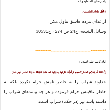
پيامبر صلى‏ الله ‏عليه ‏و ‏آله :
لاتأکُل طَعامَ الفاسِقینَ.
از غذای مردم فاسق تناول مکن.
وسائل الشيعه، ج24 ص 274 ، ح30531
*********---------------------------*********
امام کاظم علیه السلام :
إنَّ اللهَ لَم یُحَرّم الخَمرَ لِاسمِها وَ لَکِنَّهُ حَرَّمَها لِعاقِبَتِها فَما کانَ عاقِبَتُهُ عاقِبَةَ الخَمر فَهو خَمرُ
خداوند شراب را به خاطر نامش حرام نکرده بلکه به
خاطر عاقبتش حرام فرموده و هر چه پیامدهای شراب را
داشته باشد نیز (در حکم) شراب است.