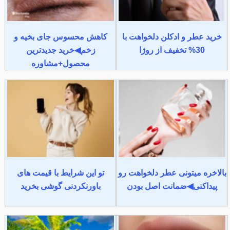
خرید عطر و ادکلن دلخواهت با
کاهش محسوس جای بخیه و
30% تخفیف از روژا
زخم◀خرید جدیدترین
محصول+مشاوره
بالاخره میتونی عطر دلخواهت رو
تو این شرایط با قیمت های
پیداکنی◀ضمانت اصل بودن
باورنکردنی گوشی بخرید