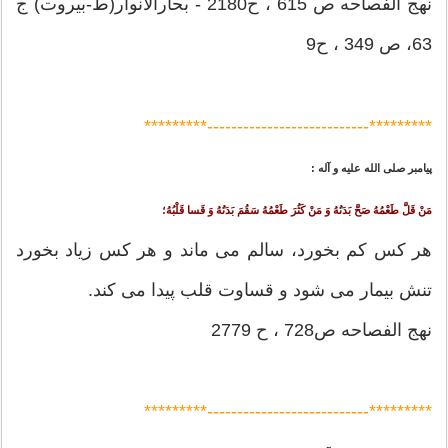
نهج الفصاحه ص 615 ، ح2180 - بحارالأنوار(ط-بیروت) ج
63، ص 349 ، ح9
*********---------------------------*********
پيامبر صلى ‏الله‏ عليه ‏و ‏آله :
مَنْ قَلَّ طَعْمُهُ صَحَّ بَدَنُهُ وَ مَنْ كَثُرَ طَعْمُهُ سَقُمَ بَدَنُهُ وَ قَسا قَلْبُهُ؛
هر كس كم بخورد، سالم مى‏ ماند و هر كس زياد بخورد
تنش بيمار مى ‏شود و قساوت قلب پيدا مى‏ كند.
نهج الفصاحه ص728 ، ح 2779
*********---------------------------*********