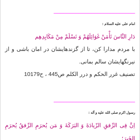
__________________________
امام على عليه السلام :
دَارِ النَّاسَ تَأْمَنْ غَوَائِلَهُمْ وَ تَسْلَمْ مِنْ مَكَايِدِهِم‏
با مردم مدارا كن، تا از گزندهايشان در امان باشى و از
نيرنگهايشان سالم بمانى.
تصنیف غرر الحکم و درر الکلم ص445 ، ح10179
__________________________
رسول اكرم صلى الله عليه و آله :
اِنَّ فِى الرِّفقِ الزّيادَةَ وَ البَرَكَةَ وَ مَن يُحرَمِ الرِّفقُ يُحرَمِ
الخَيرَ؛