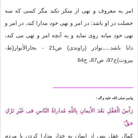
امر به معروف و نهى از منكر نكند مگر كسى كه سه
خصلت در او باشد: در امر و نهى خود مدارا كند، در امر و
نهى خود ميانه روى نمايد و به آنچه امر و نهى مى كند،
دانا باشد.....نوادر (راوندی) ص21 - بحارالأنوار(ط-
بیروت)ج97، ص87، ح64
__________________________
پيامبر صلى ‏الله‏ عليه‏ و ‏آله :
رَاْسُ الْعَقْلِ بَعْدَ الاْيمانِ بِاللّه‏ِ مُداراةُ النّاسِ فى غَيْرِ تَرْكِ
حَقٍّ؛
كمال عقل پس از ايمان به خدا، مدارا كردن با مردم