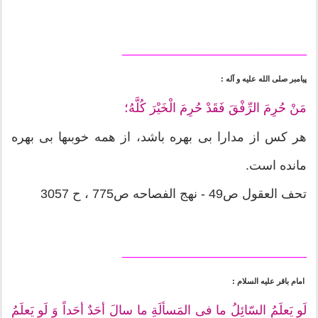
__________________________
پيامبر صلى ‏الله ‏عليه ‏و ‏آله :
مَنْ حُرِمَ الرِّفْقَ فَقَدْ حُرِمَ الْخَيْرَ كُلَّهُ؛
هر كس از مدارا بى ‏بهره باشد، از همه خوبى‏ها بى ‏بهره
مانده است.
تحف العقول ص49 - نهج الفصاحه ص775 ، ح 3057
__________________________
امام باقر عليه السلام :
لَو یَعلَمُ السّائِلُ ما فی المَسألَةِ ما سالَ أحَدٌ أحَداً وَ لَو یَعلَمُ