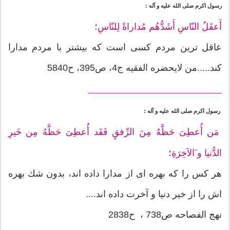
رسول اكرم صلى الله عليه و آله :
أَعقَلُ النّاسِ أَشَدُّهُم مُداراةً لِلنّاسِ؛
عاقل ترين مردم كسى است كه بيشتر با مردم مدارا
كند.....من لايحضره الفقيه ج4، ص395، ح5840
__________________________
رسول اكرم صلى الله عليه و آله :
مَن أُعطِىَ حَظَّهُ مِنَ الرِّفقٍ فَقَد أُعطِىَ حَظَّهُ مِن خَيرِ
الدُّنيا و َالآخِرَةِ؛
هر كس را كه بهره اى از مدارا داده اند، بدون شك بهره
اش را از خير دنيا و آخرت داده اند....
نهج الفصاحه ص738 ، ح2838