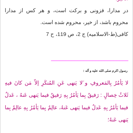
در مدارا، فزونى و بركت است، و هر كس از مدارا
محروم باشد، از خير، محروم شده است.
كافى(ط-الاسلامیه) ج 2، ص 119، ح 7
__________________________
رسول اكرم صلى الله عليه و آله :
لا يَأمُرُ بِالمَعروفِ و َلا يَنهى عَنِ المُنكَرِ إلاّ مَن كانَ فيهِ
ثَلاثُ خِصالٍ : رَفيقٌ بِما يَأمُرُ بِهِ رَفيقٌ فيما يَنهى عَنهُ ، عَدلٌ
فيما يَأمُرُ بِهِ عَدلٌ فيما يَنهى عَنهُ، عالِمٌ بِما يَأمُرُ بِهِ عالِمٌ بِما
يَنهى عَنهُ؛