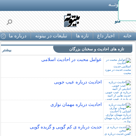
بـیتوتــه
د◀تا 50% تخفیف
منو
خانه
اخبار داغ
تازه ها
تبلیغات در بیتوته
درباره ما
ت
تازه های احادیث و سخنان بزرگان
بیشتر »
عوامل محبت در احادیث اسلامى
احادیث درباره عیب جویی
احادیث درباره مهمان نوازی
حدیث درباره ی کم گویی و گزیده گویی