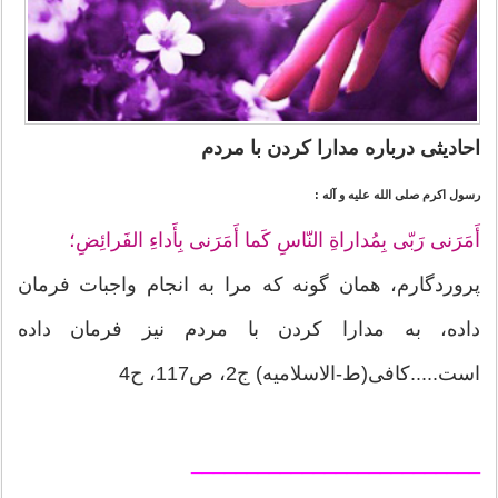
احادیثی درباره مدارا کردن با مردم
رسول اكرم صلى الله عليه و آله :
أَمَرَنى رَبّى بِمُداراةِ النّاسِ كَما أَمَرَنى بِأَداءِ الفَرائِضِ؛
پروردگارم، همان گونه كه مرا به انجام واجبات فرمان
داده، به مدارا كردن با مردم نيز فرمان داده
است.....كافى(ط-الاسلامیه) ج2، ص117، ح4
__________________________