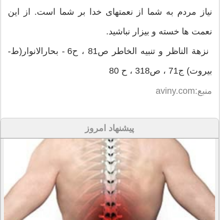
نیاز مردم به شما از نعمتهای خدا بر شما است. از این
نعمت ها خسته و بیزار نباشید.
نزهة الناظر و تنبيه الخاطر ص81 ، ح6 - بحارالانوار(ط-
بیروت) ج71 ، ص318 ، ح 80
منبع:aviny.com
پیشنهاد امروز