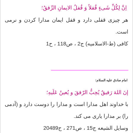
اِنَّ لِکُلِّ شَیءٍ قُفلاً وَ قُفلُ الایمانِ الرِّفقُ؛
هر چیزی قفلی دارد و قفل ایمان مدارا کردن و نرمی
است.
کافی (ط-الاسلامیه) ج2 ، ص118 ، ح1
__________________________
امام صادق علیه السلام:
إنَ اللهَ رَفیقٌ یُحِبُّ الرّفقَ و یُعینُ عَلَیهِ؛
با خداوند اهل مدارا است و مدارا را دوست دارد و (آدمی
را) بر مدارا یاری می کند.
وسایل الشیعه ج15 ، ص271 ، ح20489