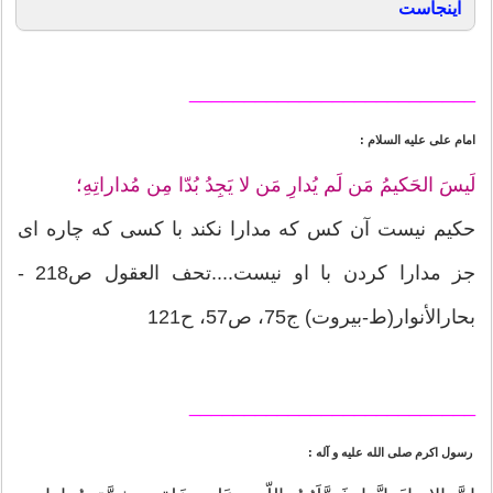
اینجاست
__________________________
امام على عليه السلام :
لَيسَ الحَكيمُ مَن لَم يُدارِ مَن لا يَجِدُ بُدّا مِن مُداراتِهِ؛
حكيم نيست آن كس كه مدارا نكند با كسى كه چاره اى
جز مدارا كردن با او نيست....تحف العقول ص218 -
بحارالأنوار(ط-بیروت) ج75، ص57، ح121
__________________________
رسول اكرم صلى الله عليه و آله :