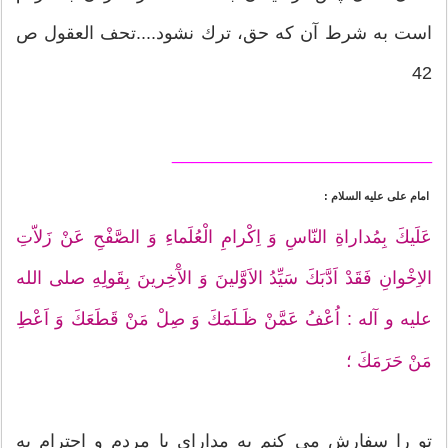
است به شرط آن كه حق، ترك نشود....تحف العقول ص
42
__________________________
امام على عليه ‏السلام :
عَلَيكَ بِمُداراةِ النّاسِ وَ اِكْرامِ الْعُلَماءِ وَ الصَّفْحِ عَنْ زَلاّتِ
الاِخْوانِ فَقَدْ اَدَّبَكَ سَيِّدُ الاَوَّلينَ وَ الآْخِرينَ بِقَولِهِ صلى ‏الله
‏عليه ‏و ‏آله : اُعْفُ عَمَّنْ ظَـلَمَكَ وَ صِلْ مَنْ قَطَعَكَ وَ اَعْطِ
مَنْ حَرَمَكَ ؛
تو را سفارش مى‏ كنم به مداراى با مردم و احترام به