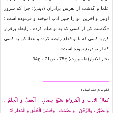
علما و گذشت از لغزش برادران (دينى)؛ چرا كه سرور
اولين و آخرين، تو را چنين ادب آموخته و فرموده است :
«گذشت كن از كسى كه به تو ظلم كرده ، رابطه برقرار
كن با كسى كه با تو قطع رابطه كرده و عطا كن به كسى
كه از تو دريغ نموده است».
بحار الانوار(ط-بیروت) ج75 ، ص71 ، ح34
__________________________
امام صادق عليه‏ السلام :
كَمالُ الاَدَبِ وَ الْمُروءَةِ سَبْعُ خِصالٍ : اَلْعَقلُ وَ الْحِلْمُ ،
وَالصَّبْرُ ، وَالرِّفْقُ ، وَالصَّمْتُ ، وَحُسْنُ الْخُلْقِ وَ الْمُداراةُ؛