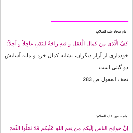
__________________________
امام سجاد علیه السلام:
كَفّ الْأذى مِن كَمالِ الْعَقلِ و فِيهِ راحَةٌ لِلبَدَنِ عاجِلاً و آجِلاً؛
خوددارى از آزار ديگران، نشانه كمال خرد و مايه آسايش
دو گيتى است
تحف العقول ص 283
__________________________
امام حسین علیه السلام:
إنَّ حَوائِجَ الناسِ إلَیکم مِن نِعَمِ اللهِ عَلَیکم فَلا تَمَلّوا النِّعَمَ