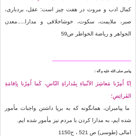
كمال ادب و مروت در هفت چيز است: عقل، بردبارى،
صبر، ملايمت، سكوت، خوش‏اخلاقى و مدارا.....معدن
الجواهر و رياضة الخواطر ص59
__________________________
پيامبر صلى ‏الله ‏عليه‏ و ‏آله :
اِنّا اُمِرْنا مَعاشِرَ الاَنْبياءِ بِمُداراةِ النّاسِ، كَما اُمِرْنا بِاِقامَةِ
الفَرائِضِ؛
ما پيامبران، همان‏گونه كه به برپا داشتن واجبات مأمور
شده ‏ايم، به مدارا كردن با مردم نيز مأمور شده ايم.
امالى (طوسى) ص 521 ، ح1150