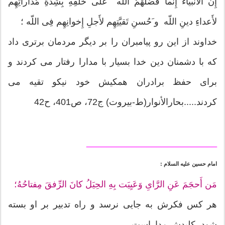
إِنَّ الانبياءَ إِنَّما فَضَّلَهُمُ اللّه عَلى خَلقِهِ بِشِدَّةِ مُداراتِهِم
لأَعداءِ دينِ اللّه و َحُسنِ تَقيَّتِهِم لأَجلِ إِخوانِهِم فِى اللّه ؛
خداوند از اين رو پيامبران را بر ديگر مردمان برترى داد
كه با دشمنان دين خدا بسيار با مدارا رفتار مى كردند و
براى حفظ برادران همكيش خود نيكو تقيه مى
كردند.....بحارالأنوار(ط-بیروت) ج72، ص401، ح42
__________________________
امام حسين عليه السلام :
مَن أَحجَمَ عَنِ الرَّاىِ وَعَيِيَت بِهِ الحِيَلُ كانَ الرِّفقَ مِفتاحُهُ؛
هر كس فكرش به جايى نرسد و راه تدبير بر او بسته
شود، كليدش مداراست.