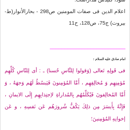
اعلام الدین فی صفات المومنین ص298 - بحارالأنوار(ط-
بیروت) ج75، ص128، ح11
__________________________
امام صادق عليه السلام :
فى قَولِهِ تَعالى (وَقولوا لِلنَّاسِ حُسنا) ـ : أى لِلنّاسِ كُلِّهِم
مُؤمِنِهِم وَ مُخالِفِهِم ، أَمَّا المُؤمِنونَ فَيَبسُطُ لَهُم وَجهَهُ ، وَ
أَمَّا المُخالِفونَ فَيُكَلِّمُهُم بِالمُداراةِ لاِجتِذابِهِم إِلَى الايمانِ ،
فَإِنَّهُ بِأَيسَرَ مِن ذلِكَ يَكُفُّ شُرورَهُم عَن نَفسِهِ ، و عَن
إخوانِهِ المُؤمِنينَ؛