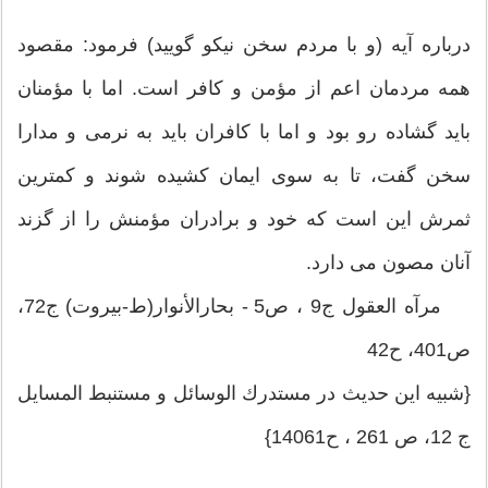
درباره آيه (و با مردم سخن نيكو گوييد) فرمود: مقصود
همه مردمان اعم از مؤمن و كافر است. اما با مؤمنان
بايد گشاده رو بود و اما با كافران بايد به نرمى و مدارا
سخن گفت، تا به سوى ايمان كشيده شوند و كمترين
ثمرش اين است كه خود و برادران مؤمنش را از گزند
آنان مصون مى دارد.
مرآه العقول ج9 ، ص5 - بحارالأنوار(ط-بیروت) ج72،
ص401، ح42
{شبیه این حدیث در مستدرك الوسائل و مستنبط المسایل
ج 12، ص 261 ، ح14061}