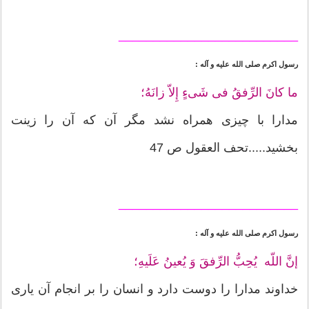
__________________________
رسول اكرم صلى الله عليه و آله :
ما كانَ الرِّفقُ فى شَىءٍ إِلاّ زانَهُ؛
مدارا با چيزى همراه نشد مگر آن كه آن را زينت
بخشيد.....تحف العقول ص 47
__________________________
رسول اكرم صلى الله عليه و آله :
إنَّ اللّه يُحِبُّ الرِّفقَ وَ يُعينُ عَلَيهِ؛
خداوند مدارا را دوست دارد و انسان را بر انجام آن يارى