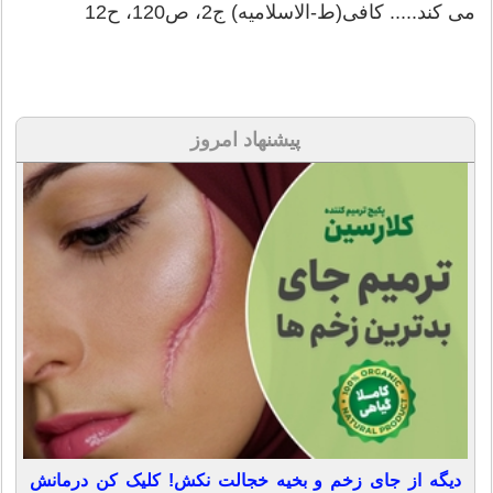
مى كند..... كافى(ط-الاسلامیه) ج2، ص120، ح12
پیشنهاد امروز
دیگه از جای زخم و بخیه خجالت نکش! کلیک کن درمانش