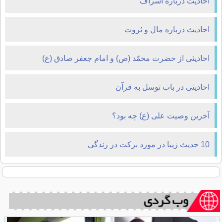
احادیث درباره اسراف
احادیث درباره مال و ثروت
احادیثی از حضرت محمّد (ص) و امام جعفر صادق (ع)
احادیثی در باب توسل به قرآن
آخرین وصیت علی (ع) چه بود؟
10 حدیث زیبا در مورد برکت در زندگی