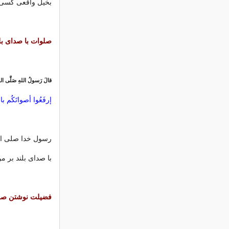
بخیل واقعی كسی 
صلوات با صدای بل
قالَ رَسولُ اللهِ صَلَّی ال
إرفَعُوا أصواتَكُم بالصَّ
رسول خدا صلی الل
با صدای بلند بر 
فضیلت نوشتن صل