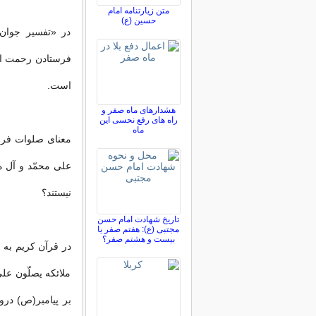
متن زیارتنامه امام
حسین (ع)
در «تفسیر جوان
فرستادن رحمت اس
است.
هشدارهای ماه صفر و
راه های رفع نحسی این
ماه
معنای صلوات فرست
علی محمّد و آل م
نیستند؟
تاریخ شهادت امام حسن
مجتبی (ع): هفتم صفر یا
بیست و هشتم صفر؟
در قرآن كریم به م
ملائكه یصلّون علی 
بر پیامبر(ص) درود