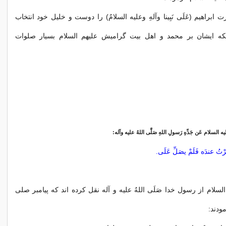
براهیم (عَلَی نَبِینا وآلهِ وعلیه السلامُ) را دوست و خلیل خود انتخاب
که ایشان بر محمد و اهل بیت گرامیش علیهم السلام بسیار صلوات
علیه السلام عَن جَدِّهِ رَسولِ اللهِ صَلَّی اللهُ علیه وآله:
كِرْتُ عندَه فَلَمْ یصَلِّ عَلَی.
سلام از رسول خدا صَلَی اللهُ علیه و آله نقل کرده اند که پیامبر صلی
مودند: