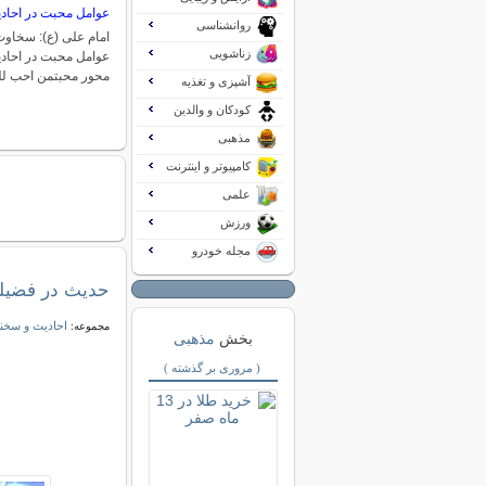
عوامل محبت در احاد
روانشناسی
امام علی (ع): سخاوت
زناشویی
محور محبتمن احب لل
آشپزی و تغذیه
کودکان و والدین
مذهبی
کامپیوتر و اینترنت
علمی
ورزش
مجله خودرو
حدیث در فضیلت
احادیث و سخنا
مجموعه:
بخش
مذهبی
( مروری بر گذشته )