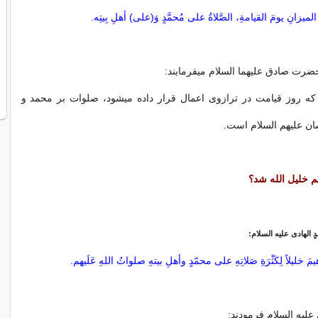
لمیزانِ یومَ القیامةِ، الصَّلاةُ علی مُحمَّدٍ وَ(علی) أهلِ بِیتِه.
ضرت صادق علیهما السلام میفرمایند:
كه روز قیامت در ترازوی اعمال قرار داده میشود، صلوات بر محمد و
ان علیهم السلام است.
 خلیل الله شد؟
مَّدٍ الهادی علیه السلام:
راهیمَ خلیلاً لِكَثْرَةِ صَلاتِهِ علی محمّدٍ وأهلِ بیتهِ صلواتُ اللهِ عَلَیهم.
لیه السلام فرمودند: