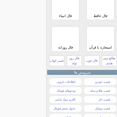
فال حافظ
فال انبیاء
استخاره با قرآن
فال روزانه
طالع بینی
فال روز
فال چوب
تعبیر خواب
هندی
تولد
سرویس ها
قیمت خودرو
اطلاعات دارویی
قیمت طلا و سکه
ویدئوهای فوتبال
قیمت دلار
کالری مواد غذایی
قیمت موبایل
جدول پخش فوتبال