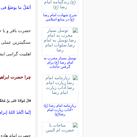
أثقَلُ ما یوضَعُ فی ا
شرح شهادت امام رضا
(ع) در منابع اسلامي
حضرت باقر و یا ح
سنگینترین عملی 
اهلبیت گرامی ایش
توسل بسیار مجرب به
امام رضا (ع) برای
گرفتن حاجات
چرا حضرت ابراهیم
قالَ مُولانا عَلی بنُ مُحَ
زیارتنامه امام رضا (ع)
+آداب زیارت امام
إنّما اتَّخَذَ اللهُ إب
رضا(ع)
حضرت امام هادی ع