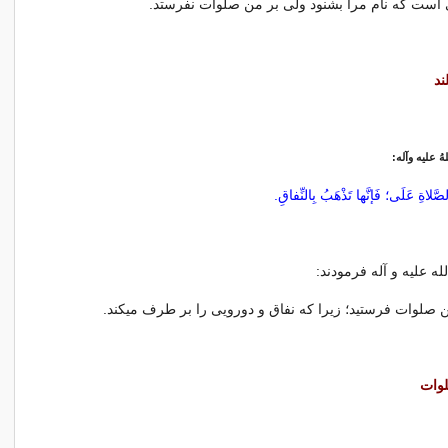
است كه نام مرا بشنود ولی بر من صلوات نفرستد.
ند
لهُ علیه وآله:
لاةِ عَلَی؛ فَإنَّها تَذْهَبُ بِالنِّفاقِ.
ه علیه و آله فرمودند:
من صلوات فرستید؛ زیرا كه نفاق و دورویی را بر طرف میكند.
وات