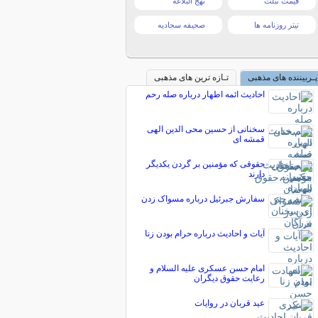
قیمت تبلت
نهج البلاغه
تیتر روزنامه ها
صحیفه سجادیه
پـربیننده های مذهبی
تـازه ترین های مذهبی
احادیث ائمه اطهار درباره صله رحم
سخنانی از حسین محی الدین الهی
قمشه ای
حقوقی که مؤمنین بر گردن یکدیگر
دارند
سفارش جبرئيل درباره مسواک زدن
آیات و احادیث درباره حرام بودن زنا
امام حسن عسکری علیه السلام و
رعايت حقوق دیگران
عید قربان در روایات