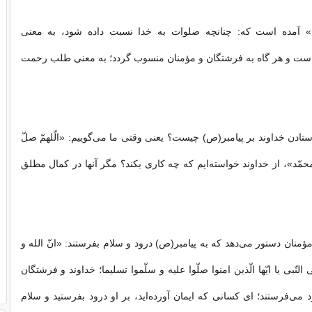
» آمده است كه: چنانچه صلوات به خدا نسبت داده شود، به معنی
ت و هر گاه به فرشتگان و مؤمنان منسوب گردد؛ به معنی طلب رحمت
ادن خداوند بر پیامبر(ص) چیست؟ یعنی وقتی ما می‌گوییم: «الّلهمّ صلّ
حمّد»، از خداوند خواسته‌ایم كه چه كاری بكند؟ مگر آنها در كمال مطلق
ؤمنان دستور می‌دهد كه به پیامبر(ص) درود و سلام بفرستند: «انّ الله و
النّبی یا ايّها الّذین امنوا صلّوا علیه و سلّموا تسلیما؛ خداوند و فرشتگان
 می‌فرستند؛ ای كسانی كه ایمان آورده‌اید، بر او درود بفرستید و سلام