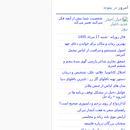
امروز
در بیتوته
شخصیت شما بیش از آنچه فکر
می‌کنید تغییر می‌کند
فال روزانه - شنبه 17 مرداد 1405
بهترین زمان و مکان برای خواندن دعای عهد
اصول شستشو و مراقبت از لباس مخمل
کبریتی
عمعق بخاری شاعر پارسی گوی سدهٔ پنجم و
ششم قمری
اختلال کاتاتونیا: علائم، علل، تشخیص و درمان
دستور تهیه باقلوای گل رز ؛ تاپترین باقلوای دنیا
مدل های لباس از جنس ملانژ
عوامل دخیل در مشکل توقف برنامه ها در
اندروید + راه حل
آیا ازدواج از روی ترحم و دلسوزی صحیح است؟
راهنمای سفر به هفت آبشار تیرکن
آرایش موی بلند زنانه و مجلسی
سخنان بزرگان درباره فلسفه