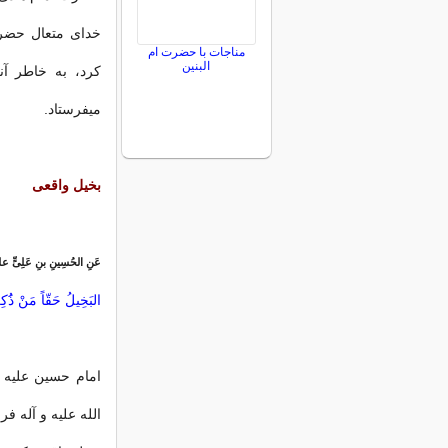
خدای متعال حضرت ا
مناجات با حضرت ام
البنین
کرد، به خاطر آن
میفرستاد.
بخیل واقعی
عَنِ الحُسِینِ بنِ عَلِیٍّ 
البَخِیلُ حَقّاً مَنْ ذَُ
امام حسین علیه ال
الله علیه و آله فر