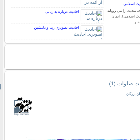
یث اسلامى
، محبت را مى رویاند
احادیث درباره بد زبانی
عوامل محبت در احادیث اسلامى۱. ایمان
ه و…
احادیث تصویری زیبا و دلنشین
 صلوات (1)
ن بزرگان