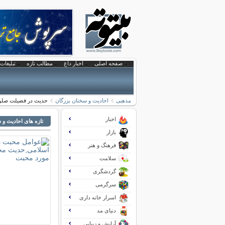
صفحه اصلی
اخبار داغ
مطالب تازه
تبلیغات 
مذهبی
احادیث و سخنان بزرگان
حدیث در فضیلت صلوات
اخبار
تازه های احادیث و 
بازار
فرهنگ و هنر
سلامت
گردشگری
سرگرمی
اسرار خانه داری
دنیای مد
آرایش و زیبایی